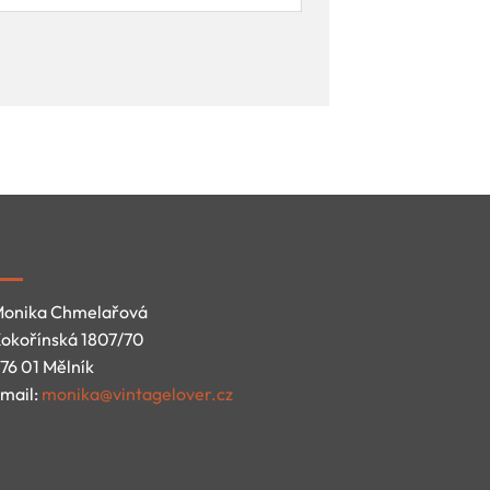
onika Chmelařová
okořínská 1807/70
76 01 Mělník
mail:
monika@vintagelover.cz