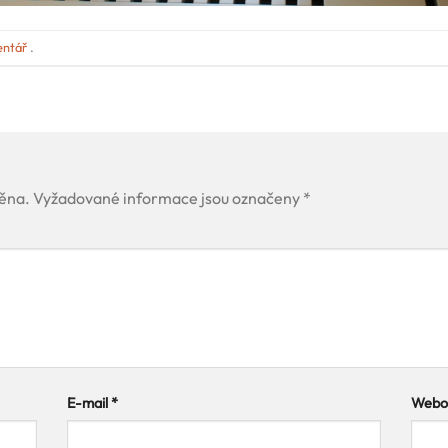
entář
.
ěna.
Vyžadované informace jsou označeny
*
E-mail
*
Webov