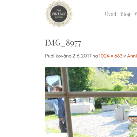
Přeskočit
na
Úvod
Blog
obsah
IMG_8977
Publikováno
2.6.2017
na
1024 × 683
v
Anni