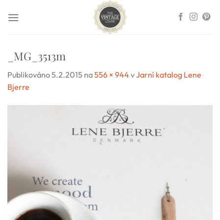
Přeskočit
na
obsah
_MG_3513m
Publikováno
5.2.2015
na
556 × 944
v
Jarní katalog Lene
Bjerre