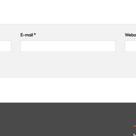
E-mail
*
Webov
M