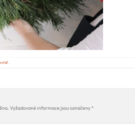
entář
.
ěna.
Vyžadované informace jsou označeny
*