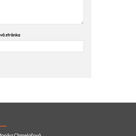
á stránka
onika Chmelařová