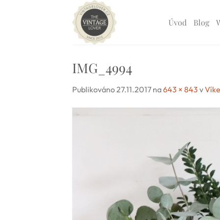
Přeskočit
na
Úvod
Blog
obsah
IMG_4994
Publikováno
27.11.2017
na
643 × 843
v
Vík