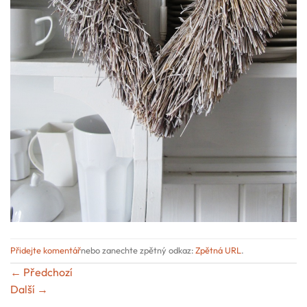
Přidejte komentář
nebo zanechte zpětný odkaz:
Zpětná URL
.
←
Předchozí
Další
→