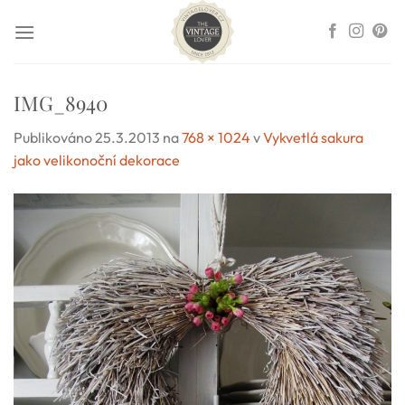
Přeskočit
na
obsah
IMG_8940
Publikováno
25.3.2013
na
768 × 1024
v
Vykvetlá sakura
jako velikonoční dekorace