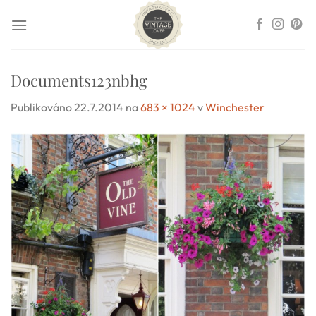
Přeskočit
na
obsah
Documents123nbhg
Publikováno
22.7.2014
na
683 × 1024
v
Winchester