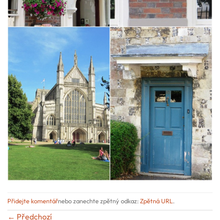
Přidejte komentář
nebo zanechte zpětný odkaz:
Zpětná URL
.
←
Předchozí