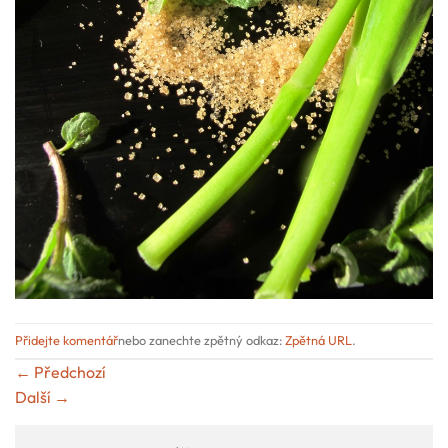
Přidejte komentář
nebo zanechte zpětný odkaz:
Zpětná URL
.
←
Předchozí
Další
→