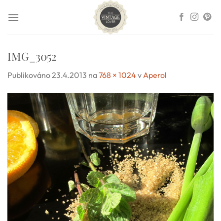
Přeskočit
na
obsah
IMG_3052
Publikováno
23.4.2013
na
768 × 1024
v
Aperol