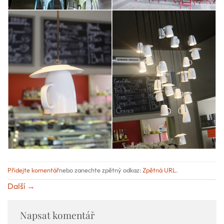
Přidejte komentář
nebo zanechte zpětný odkaz:
Zpětná URL
.
Další
→
Napsat komentář