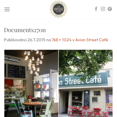
Přeskočit
na
obsah
Documents270n
Publikováno
26.7.2015
na
768 × 1024
v
Avion Street Café