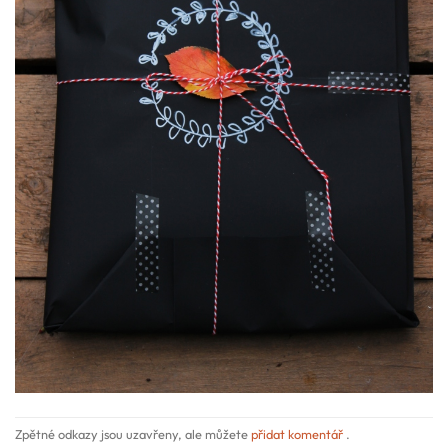
Zpětné odkazy jsou uzavřeny, ale můžete
přidat komentář
.