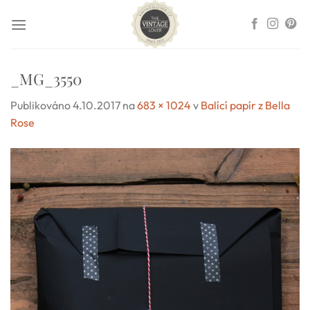
Přeskočit
na
obsah
_MG_3550
Publikováno
4.10.2017
na
683 × 1024
v
Balící papír z Bella
Rose