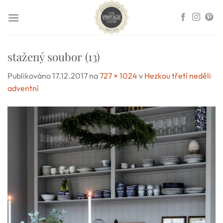
Přeskočit
na
obsah
stažený soubor (13)
Publikováno
17.12.2017
na
727 × 1024
v
Hezkou třetí neděli
adventní