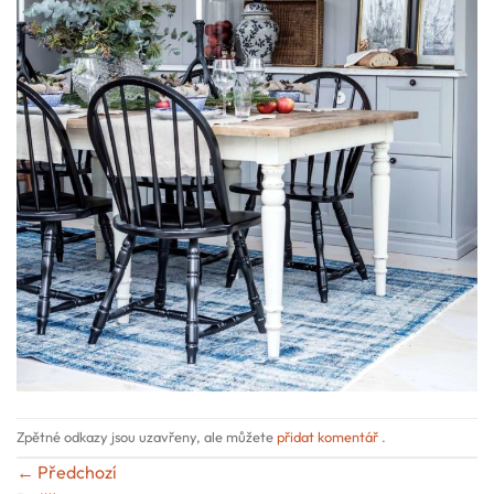
Zpětné odkazy jsou uzavřeny, ale můžete
přidat komentář
.
←
Předchozí