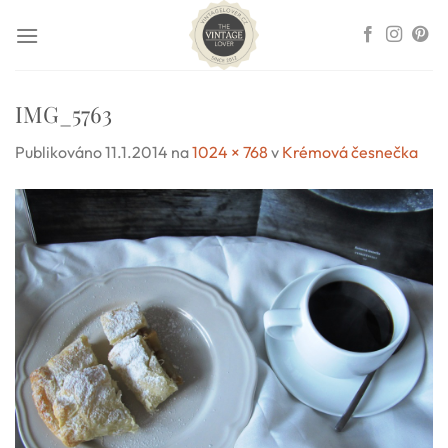
Přeskočit
na
obsah
IMG_5763
Publikováno
11.1.2014
na
1024 × 768
v
Krémová česnečka