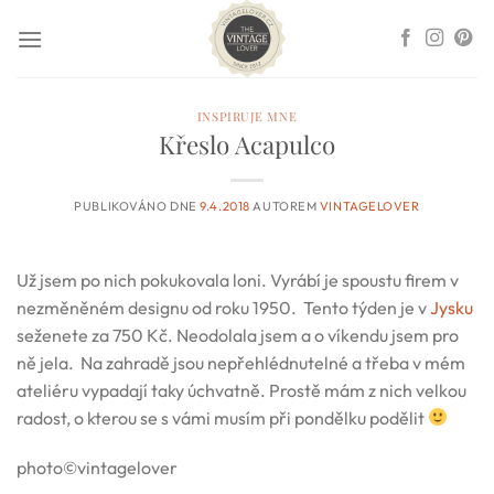
Přeskočit
na
obsah
INSPIRUJE MNE
Křeslo Acapulco
PUBLIKOVÁNO DNE
9.4.2018
AUTOREM
VINTAGELOVER
Už jsem po nich pokukovala loni. Vyrábí je spoustu firem v
nezměněném designu od roku 1950. Tento týden je v
Jysku
seženete za 750 Kč. Neodolala jsem a o víkendu jsem pro
ně jela. Na zahradě jsou nepřehlédnutelné a třeba v mém
ateliéru vypadají taky úchvatně. Prostě mám z nich velkou
radost, o kterou se s vámi musím při pondělku podělit
photo©vintagelover