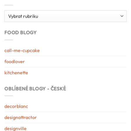
Kategorie
blogu
FOOD BLOGY
call-me-cupcake
foodlover
kitchenette
OBLÍBENÉ BLOGY - ČESKÉ
decorblanc
designattractor
designville