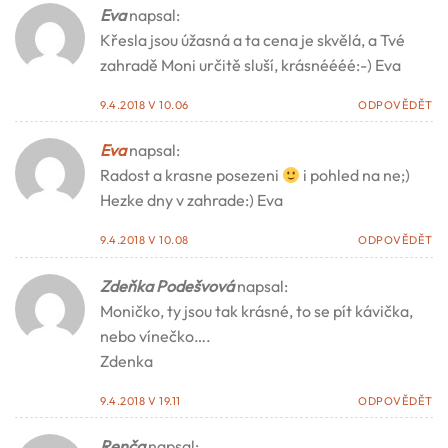
Eva
napsal:
Křesla jsou úžasná a ta cena je skvělá, a Tvé
zahradě Moni určitě sluší, krásnéééé:-) Eva
9.4.2018 V 10.06
ODPOVĚDĚT
Eva
napsal:
Radost a krasne posezeni
i pohled na ne;)
Hezke dny v zahrade:) Eva
9.4.2018 V 10.08
ODPOVĚDĚT
Zdeňka Podešvová
napsal:
Moničko, ty jsou tak krásné, to se pít kávička,
nebo vínečko….
Zdenka
9.4.2018 V 19.11
ODPOVĚDĚT
Renča
napsal: