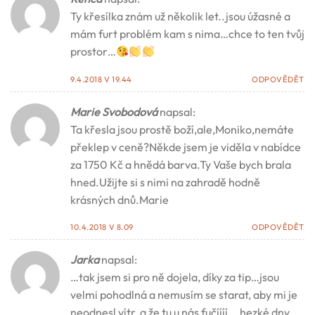
Ty křesílka znám už několik let..jsou úžasné a
mám furt problém kam s nima…chce to ten tvůj
prostor…
9.4.2018 V 19.44
ODPOVĚDĚT
Marie Svobodová
napsal:
Ta křesla jsou prostě boží,ale,Moniko,nemáte
překlep v ceně?Někde jsem je viděla v nabídce
za 1750 Kč a hnědá barva.Ty Vaše bych brala
hned.Užijte si s nimi na zahradě hodně
krásných dnů.Marie
10.4.2018 V 8.09
ODPOVĚDĚT
Jarka
napsal:
…tak jsem si pro ně dojela, díky za tip…jsou
velmi pohodlná a nemusím se starat, aby mi je
neodnesl vítr, a že tu u nás fučíííí….hezké dny