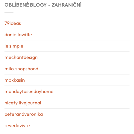
OBLÍBENÉ BLOGY - ZAHRANIČNÍ
79ideas
daniellawitte
le simple
mechantdesign
milo.shopshood
mokkasin
mondaytosundayhome
nicety.livejournal
peterandveronika
revedevivre