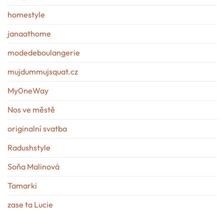
homestyle
janaathome
modedeboulangerie
mujdummujsquat.cz
My0neWay
Nos ve městě
originalní svatba
Radushstyle
Soňa Malinová
Tamarki
zase ta Lucie