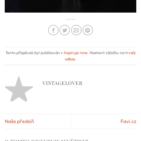
Tento příspěvek byl publikován v
Inspiruje mne
. Nastavit záložku na
trvalý
odkaz
.
VINTAGELOVER
Naše předsíň
Favi.cz