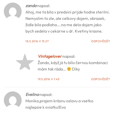
zanda
napsal:
Ahoj, me ta bila v predsini prijde hodne sterilni.
Nemyslim to zle, ale celkovy dojem, obrazek,
židle bila podlaha….na me dela dojem jako
bych sedela v cekarne u dr. Kvetiny krasne.
18.5.2016 V 13.27
ODPOVĚDĚT
Vintagelover
napsal:
Žando, když já tu bílo černou kombinaci
mám tak ráda…
Díky
19.5.2016 V 7.43
ODPOVĚDĚT
Evelina
napsal:
Monika,prajem krásnu oslavu a vsetko
najlepsie k sviatku!Eva