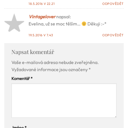
18.5.2016 V 22.21
ODPOVĚDĚT
Vintagelover
napsal:
Evelina, už se moc těším…
Děkuji :-*
19.5.2016 V 7.43
ODPOVĚDĚT
Napsat komentář
Vaše e-mailová adresa nebude zveřejněna.
Vyžadované informace jsou označeny
*
Komentář
*
Jméno
*