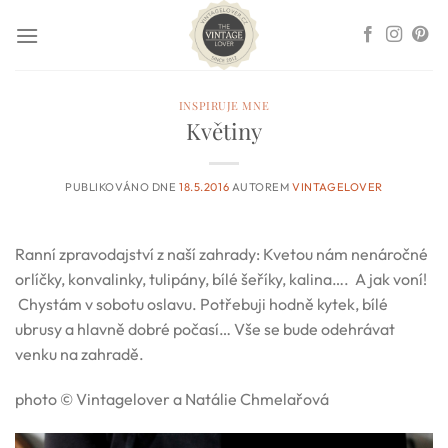
Přeskočit
na
obsah
INSPIRUJE MNE
Květiny
PUBLIKOVÁNO DNE
18.5.2016
AUTOREM
VINTAGELOVER
Ranní zpravodajství z naší zahrady: Kvetou nám nenáročné
orlíčky, konvalinky, tulipány, bílé šeříky, kalina…. A jak voní!
Chystám v sobotu oslavu. Potřebuji hodně kytek, bílé
ubrusy a hlavně dobré počasí… Vše se bude odehrávat
venku na zahradě.
photo © Vintagelover a Natálie Chmelařová