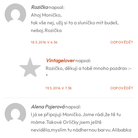
Rozička
napsal:
Ahoj Moničko,
tak vše nej, užij si to a sluníčko mít budeš,
neboj.Rozička
18.5.2016 V 6.36
ODPOVĚDĚT
Vintagelover
napsal:
Rozičko, děkuji a tobě mnoho pozdrav :-
*
19.5.2016 V 7.38
ODPOVĚDĚT
Alena Pojerová
napsal:
I já se připojuji Moničko.Jsme rádi,že tě tu
máme.Takové Orlíčky jsem ještě
neviděla,myslím tu nádhernou barvu.Alibabka