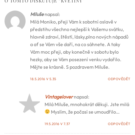
O TOMTO DISKUTUJE “
KVĚTINY
”
Miluše
napsal:
Milá Moniko, přeji Vám k sobotní oslavě v
předstihu všechno nejlepší k Vašemu svátku,
hlavně zdraví, štěstí, lásky,plno nových nápadů
a ať se Vám vše daří, na co sáhnete. A taky
Vám moc přeji, aby konečně v sobotu bylo
hezky, aby se Vám posezení venku vydařilo.
Mějte se krásně. S pozdravem Miluše.
18.5.2016 V 5.35
ODPOVĚDĚT
Vintagelover
napsal:
Milá Miluše, mnohokrát děkuji. Jste milá
Myslím, že počasí se umoudřilo…
19.5.2016 V 7.37
ODPOVĚDĚT