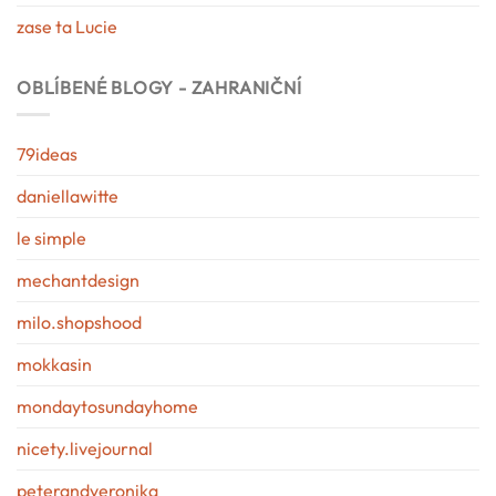
zase ta Lucie
OBLÍBENÉ BLOGY - ZAHRANIČNÍ
79ideas
daniellawitte
le simple
mechantdesign
milo.shopshood
mokkasin
mondaytosundayhome
nicety.livejournal
peterandveronika