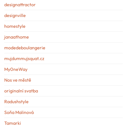
designattractor
designville
homestyle
janaathome
modedeboulangerie
mujdummujsquat.cz
My0neWay
Nos ve městě
originalní svatba
Radushstyle
Soňa Malinová
Tamarki