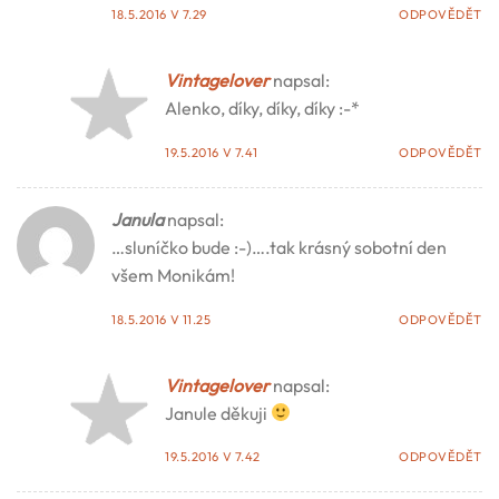
18.5.2016 V 7.29
ODPOVĚDĚT
Vintagelover
napsal:
Alenko, díky, díky, díky :-*
19.5.2016 V 7.41
ODPOVĚDĚT
Janula
napsal:
…sluníčko bude :-)….tak krásný sobotní den
všem Monikám!
18.5.2016 V 11.25
ODPOVĚDĚT
Vintagelover
napsal:
Janule děkuji
19.5.2016 V 7.42
ODPOVĚDĚT