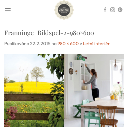
Přeskočit
na
obsah
Franninge_Bildspel-2-980×600
Publikováno
22.2.2015
na
980 × 600
v
Letní interiér