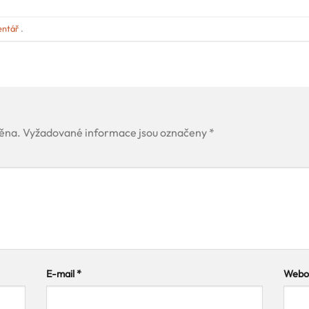
entář
.
ěna.
Vyžadované informace jsou označeny
*
E-mail
*
Webov