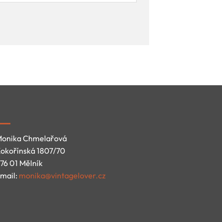
onika Chmelařová
okořínská 1807/70
76 01 Mělník
mail:
monika@vintagelover.cz