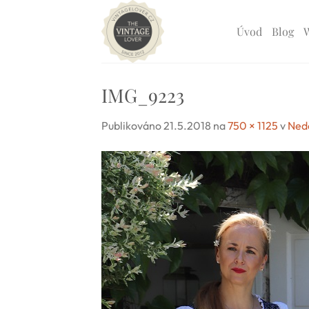
Přeskočit
na
Úvod
Blog
obsah
IMG_9223
Publikováno
21.5.2018
na
750 × 1125
v
Nedě