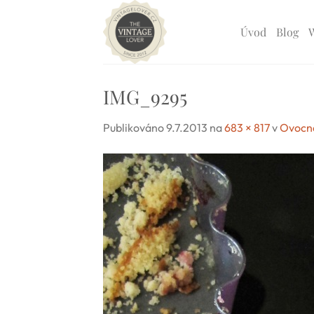
Přeskočit
na
Úvod
Blog
obsah
IMG_9295
Publikováno
9.7.2013
na
683 × 817
v
Ovocná