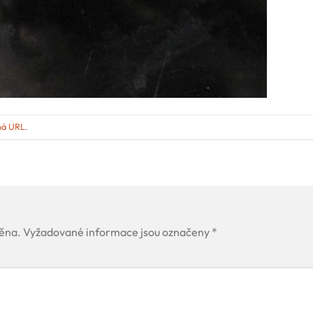
ná URL
.
ěna.
Vyžadované informace jsou označeny
*