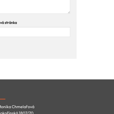
á stránka
onika Chmelařová
okořínská 1807/70