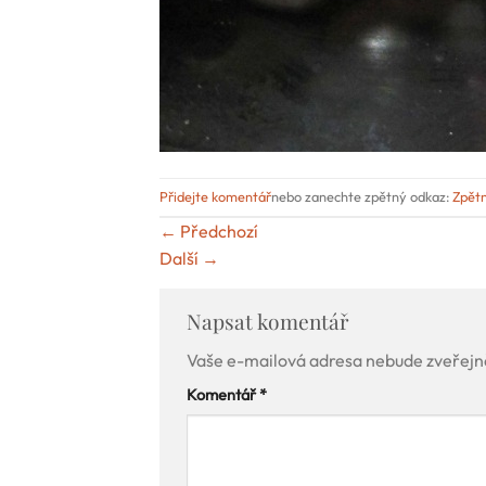
Přidejte komentář
nebo zanechte zpětný odkaz:
Zpět
←
Předchozí
Další
→
Napsat komentář
Vaše e-mailová adresa nebude zveřejn
Komentář
*