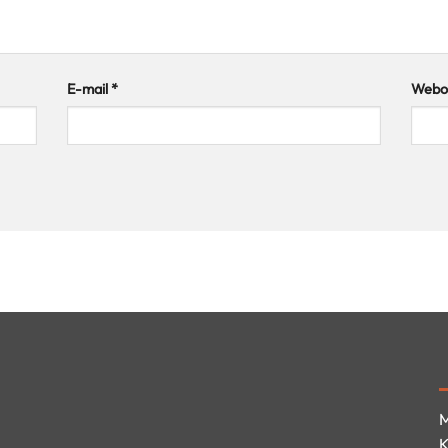
E-mail
*
Webov
M
K