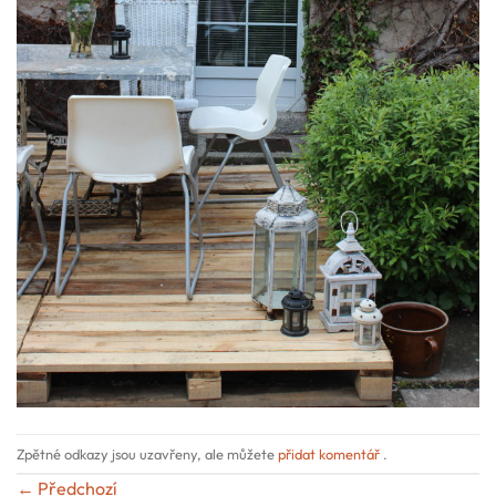
Zpětné odkazy jsou uzavřeny, ale můžete
přidat komentář
.
←
Předchozí