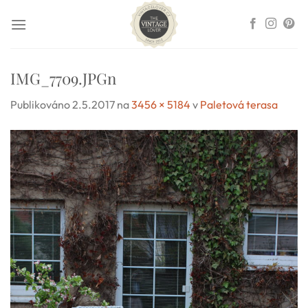
Přeskočit
na
obsah
IMG_7709.JPGn
Publikováno
2.5.2017
na
3456 × 5184
v
Paletová terasa