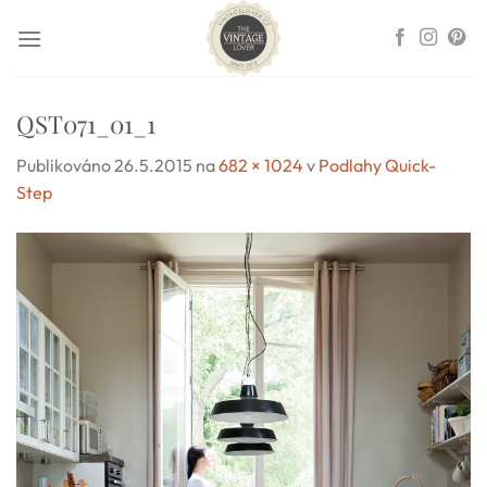
Přeskočit
na
obsah
QST071_01_1
Publikováno
26.5.2015
na
682 × 1024
v
Podlahy Quick-
Step