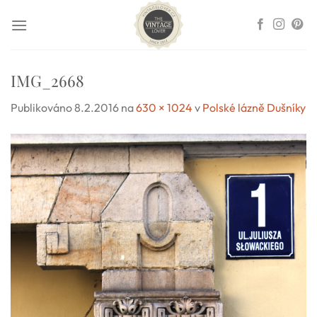
Přeskočit
na
obsah
IMG_2668
Publikováno
8.2.2016
na
630 × 1024
v
Polské lázně Dušníky