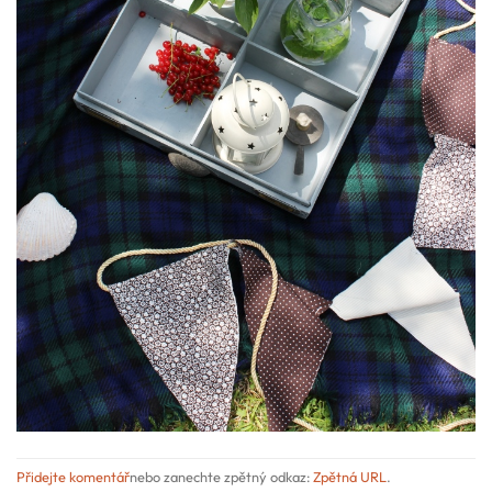
Přidejte komentář
nebo zanechte zpětný odkaz:
Zpětná URL
.