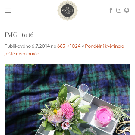
Přeskočit
na
obsah
IMG_6116
Publikováno
6.7.2014
na
683 × 1024
v
Pondělní květina a
ještě něco navíc…