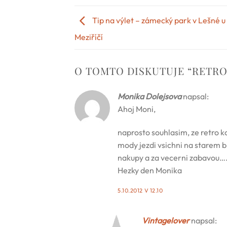
Tip na výlet – zámecký park v Lešné 
Meziříčí
O TOMTO DISKUTUJE “
RETRO
Monika Dolejsova
napsal:
Ahoj Moni,
naprosto souhlasim, ze retro 
mody jezdi vsichni na starem b
nakupy a za vecerni zabavou……u
Hezky den Monika
5.10.2012 V 12.10
Vintagelover
napsal: