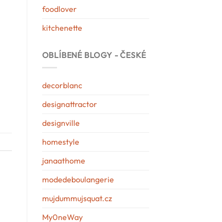
foodlover
kitchenette
OBLÍBENÉ BLOGY - ČESKÉ
decorblanc
designattractor
designville
homestyle
janaathome
modedeboulangerie
mujdummujsquat.cz
My0neWay