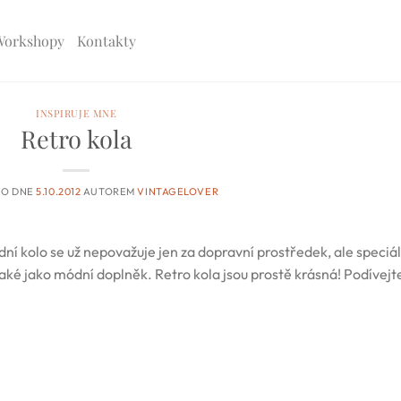
Workshopy
Kontakty
INSPIRUJE MNE
Retro kola
NO DNE
5.10.2012
AUTOREM
VINTAGELOVER
zdní kolo se už nepovažuje jen za dopravní prostředek, ale speciá
 také jako módní doplněk. Retro kola jsou prostě krásná! Podívejt