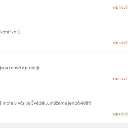
ODPOVĚ
okatérka :).
ODPOVĚ
jsou i nová v prodeji.
ODPOVĚ
é máte u Vás ve Švédsku, můžeme jen závidět!
ODPOVĚ