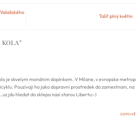
u Valašského
Talíř plný květin
 KOLA
”
kolo je skvelym mondnim doplnkem. V Milane, v evropske metrop
icyklu. Pouzivaji ho jako dopravni prostredek do zamestnani, na
z jdu hledat do sklepa nasi starou Libertu:-)
ODPOVĚ