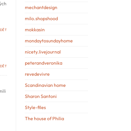
ných
mechantdesign
milo.shopshood
mokkasin
DĚT
mondaytosundayhome
nicety.livejournal
peterandveronika
DĚT
revedevivre
Scandinavian home
ili
Sharon Santoni
Style-files
The house of Philia