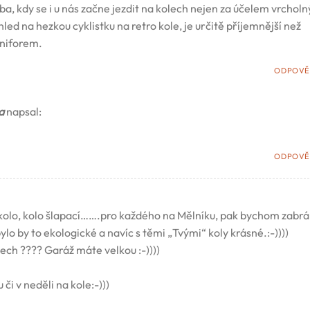
ba, kdy se i u nás začne jezdit na kolech nejen za účelem vrchol
ed na hezkou cyklistku na retro kole, je určitě příjemnější než
uniforem.
ODPOVĚ
a
napsal:
ODPOVĚ
o kolo, kolo šlapací…….pro každého na Mělníku, pak bychom zabrán
lo by to ekologické a navíc s těmi „Tvými“ koly krásné.:-))))
ech ???? Garáž máte velkou :-))))
či v neděli na kole:-)))