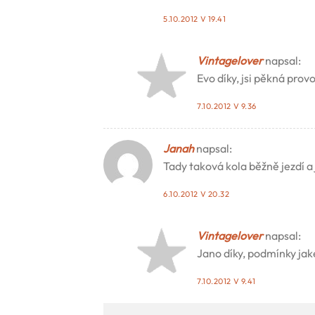
5.10.2012 V 19.41
Vintagelover
napsal:
Evo díky, jsi pěkná prov
7.10.2012 V 9.36
Janah
napsal:
Tady taková kola běžně jezdí a 
6.10.2012 V 20.32
Vintagelover
napsal:
Jano díky, podmínky jak
7.10.2012 V 9.41