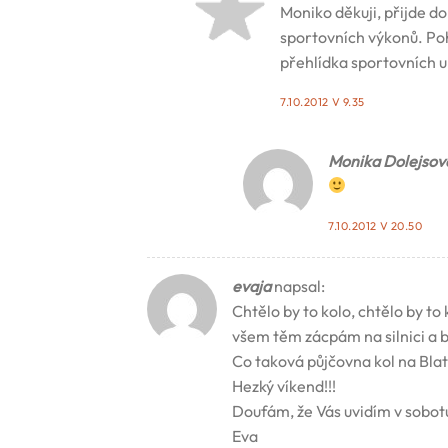
Moniko děkuji, přijde do
sportovních výkonů. Pohl
přehlídka sportovních 
7.10.2012 V 9.35
Monika Dolejsov
7.10.2012 V 20.50
evaja
napsal:
Chtělo by to kolo, chtělo by t
všem těm zácpám na silnici a by
Co taková půjčovna kol na Blat
Hezký víkend!!!
Doufám, že Vás uvidím v sobotu 
Eva