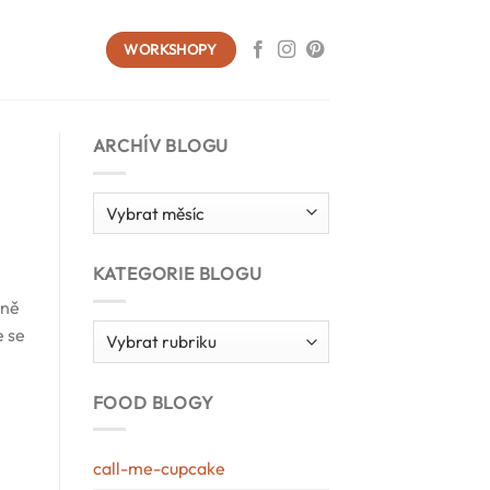
WORKSHOPY
ARCHÍV BLOGU
Archív
blogu
KATEGORIE BLOGU
lně
Kategorie
e se
blogu
FOOD BLOGY
call-me-cupcake