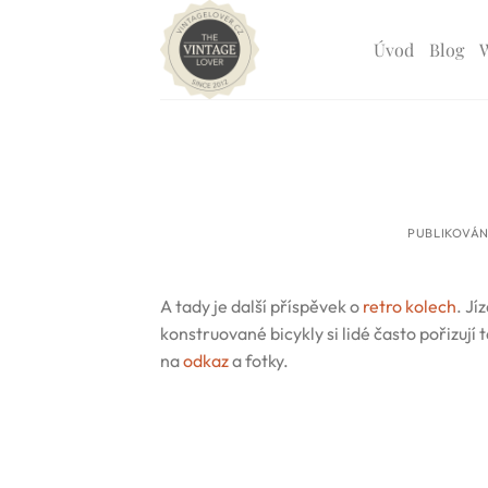
Přeskočit
na
Úvod
Blog
obsah
PUBLIKOVÁ
A tady je další příspěvek o
retro kolech
. Jí
konstruované bicykly si lidé často pořizují
na
odkaz
a fotky.