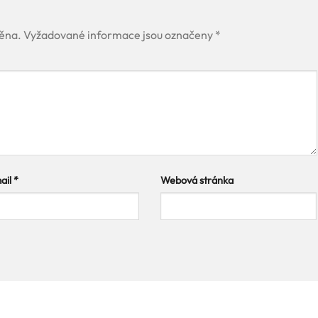
ěna.
Vyžadované informace jsou označeny
*
ail
*
Webová stránka