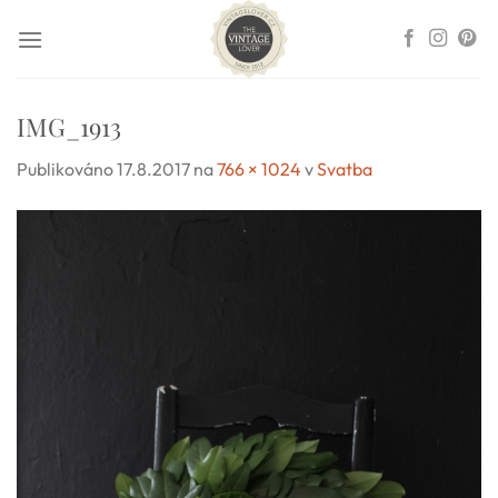
Přeskočit
na
obsah
IMG_1913
Publikováno
17.8.2017
na
766 × 1024
v
Svatba