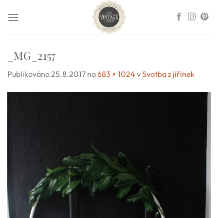
Přeskočit
na
obsah
_MG_2157
Publikováno
25.8.2017
na
683 × 1024
v
Svatba z jiřinek