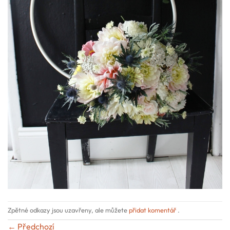
Zpětné odkazy jsou uzavřeny, ale můžete
přidat komentář
.
←
Předchozí