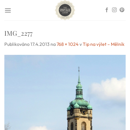
Přeskočit
na
obsah
IMG_2277
Publikováno
17.4.2013
na
768 × 1024
v
Tip na výlet – Mělník