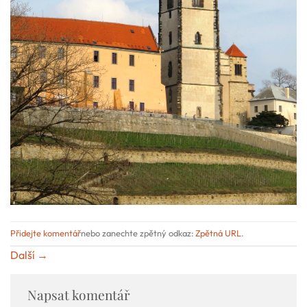
Přidejte komentář
nebo zanechte zpětný odkaz:
Zpětná URL
.
Další
→
Napsat komentář