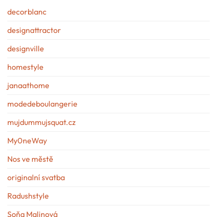
decorblanc
designattractor
designville
homestyle
janaathome
modedeboulangerie
mujdummujsquat.cz
My0neWay
Nos ve městě
originalní svatba
Radushstyle
Soňa Malinová