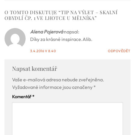
O TOMTO DISKUTUJE “
TIP NA VÝLET – SKALNÍ
OBYDLÍ ČP. 1 VE LHOTCE U MĚLNÍKA
”
Alena Pojerová
napsal:
Díky za krásné inspirace.Alib.
3.4.2016 V 8.40
ODPOVĚDĚT
Napsat komentář
Vaše e-mailová adresa nebude zveřejněna.
Vyžadované informace jsou označeny
*
Komentář
*