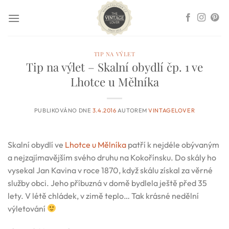
Přeskočit
na
obsah
TIP NA VÝLET
Tip na výlet – Skalní obydlí čp. 1 ve
Lhotce u Mělníka
PUBLIKOVÁNO DNE
3.4.2016
AUTOREM
VINTAGELOVER
Skalní obydlí ve
Lhotce u Mělníka
patří k nejdéle obývaným
a nejzajímavějším svého druhu na Kokořínsku. Do skály ho
vysekal Jan Kavina v roce 1870, když skálu získal za věrné
služby obci. Jeho příbuzná v domě bydlela ještě před 35
lety. V létě chládek, v zimě teplo… Tak krásné nedělní
výletování