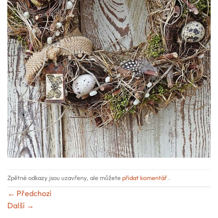
Zpětné odkazy jsou uzavřeny, ale můžete
přidat komentář
.
←
Předchozí
Další
→