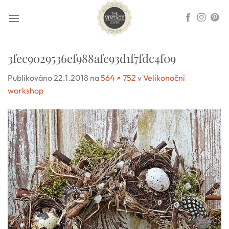
Přeskočit
na
obsah
3fec9029536ef988afc93d1f7fdc4f09
Publikováno
22.1.2018
na
564 × 752
v
Velikonoční
workshop