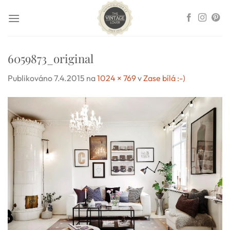
Přeskočit
na
obsah
6059873_original
Publikováno
7.4.2015
na
1024 × 769
v
Zase bílá :-)