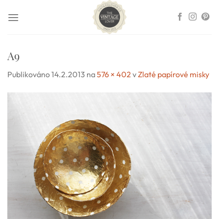
Přeskočit
na
obsah
A9
Publikováno
14.2.2013
na
576 × 402
v
Zlaté papírové misky