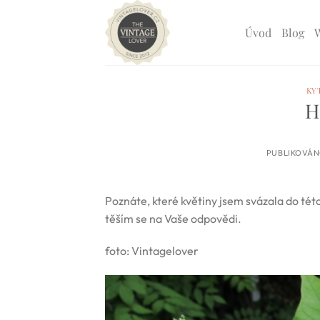
Přeskočit
na
Úvod
Blog
obsah
KY
H
PUBLIKOVÁ
Poznáte, které květiny jsem svázala do této
těším se na Vaše odpovědi.
foto: Vintagelover