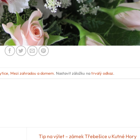
ytice
,
Mezi zahradou a domem
. Nastavit záložku na
trvalý odkaz
.
Tip na výlet – zámek Třebešice u Kutné Hory