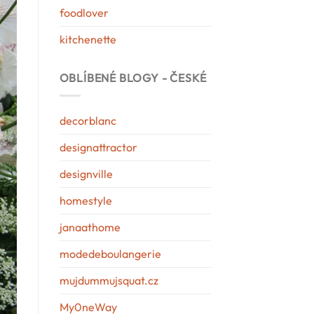
foodlover
kitchenette
OBLÍBENÉ BLOGY - ČESKÉ
decorblanc
designattractor
designville
homestyle
janaathome
modedeboulangerie
mujdummujsquat.cz
My0neWay