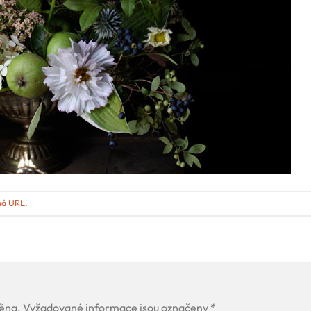
ná URL
.
ěna.
Vyžadované informace jsou označeny
*