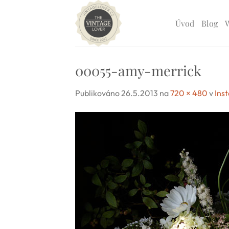
Přeskočit
na
Úvod
Blog
obsah
00055-amy-merrick
Publikováno
26.5.2013
na
720 × 480
v
Ins