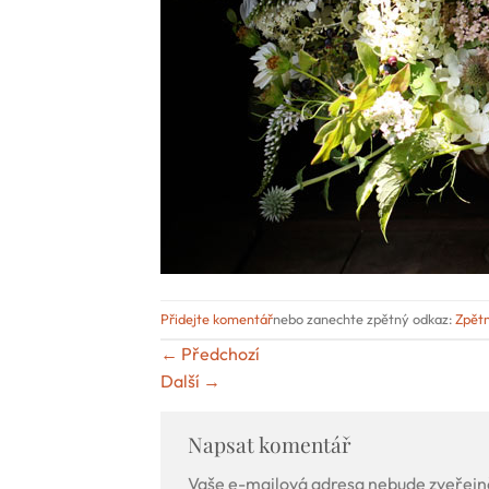
Přidejte komentář
nebo zanechte zpětný odkaz:
Zpět
←
Předchozí
Další
→
Napsat komentář
Vaše e-mailová adresa nebude zveřejn