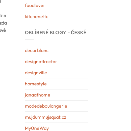
a
foodlover
k a
kitchenette
 zda
své
OBLÍBENÉ BLOGY - ČESKÉ
decorblanc
designattractor
designville
homestyle
janaathome
modedeboulangerie
mujdummujsquat.cz
My0neWay