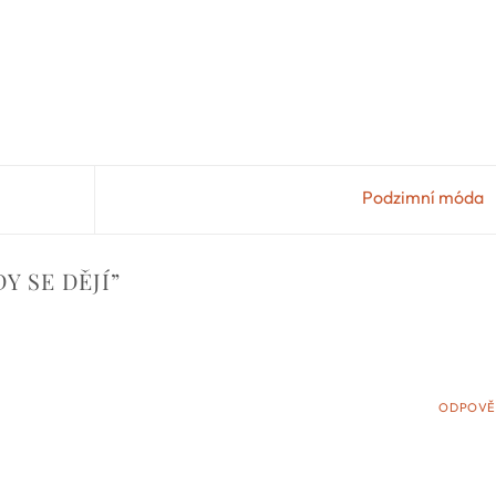
Podzimní móda
Y SE DĚJÍ
”
ODPOVĚ