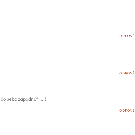
ODPOVĚ
ODPOVĚ
 do seba zapadnúť….:)
ODPOVĚ