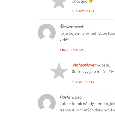
ano, ano
4.10.2017 V 7.49
Šárka
napsal:
To je dojemný příběh dvou tabul
vidět
3.10.2017 V 14.06
Vintagelover
napsal:
Šárko, vy jste milá :-* 
4.10.2017 V 7.50
Pavla
napsal:
Jak se to tak někdy semele, je
a spoustu krásných dní v novém