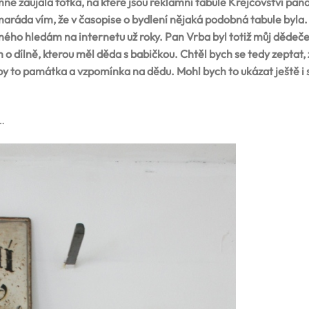
ne zaujala fotka, na které jsou reklamní tabule Krejčovství pan
maráda vím, že v časopise o bydlení nějaká podobná tabule byla.
ného hledám na internetu už roky. Pan Vrba byl totiž můj dědeče
 o dílně, kterou měl děda s babičkou. Chtěl bych se tedy zeptat,
by to památka a vzpomínka na dědu. Mohl bych to ukázat ještě i 
…