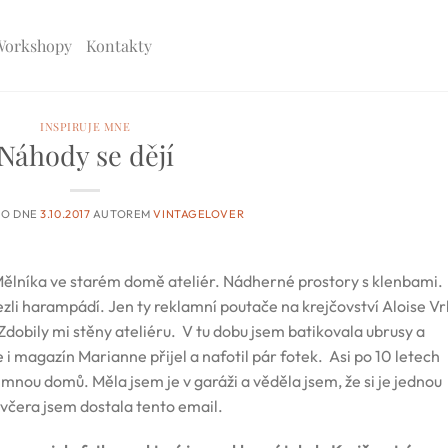
Workshopy
Kontakty
INSPIRUJE MNE
Náhody se dějí
NO DNE
3.10.2017
AUTOREM
VINTAGELOVER
 Mělníka ve starém domě ateliér. Nádherné prostory s klenbami.
vezli harampádí. Jen ty reklamní poutače na krejčovství Aloise V
Zdobily mi stěny ateliéru. V tu dobu jsem batikovala ubrusy a
e i magazín Marianne přijel a nafotil pár fotek. Asi po 10 letech
e mnou domů. Měla jsem je v garáži a věděla jsem, že si je jednou
 včera jsem dostala tento email.