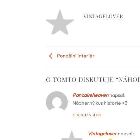
VINTAGELOVER
Pondělní interiér
O TOMTO DISKUTUJE “
NÁHOD
Pancakeheaven
napsal:
Nádherný kus historie <3
3.10.2017 V 11.08
Vintagelover
napsal: