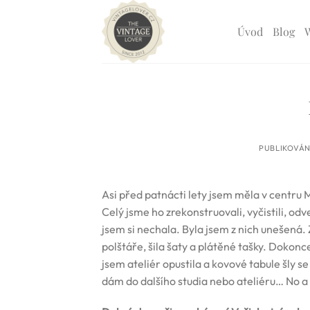
Přeskočit
na
Úvod
Blog
obsah
PUBLIKOVÁ
Asi před patnácti lety jsem měla v centru
Celý jsme ho zrekonstruovali, vyčistili, od
jsem si nechala. Byla jsem z nich unešená. 
polštáře, šila šaty a plátěné tašky. Dokonc
jsem ateliér opustila a kovové tabule šly s
dám do dalšího studia nebo ateliéru… No a