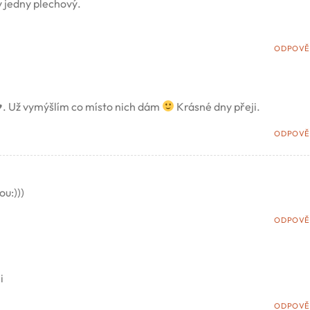
y jedny plechový.
ODPOVĚ
.♥. Už vymýšlím co místo nich dám
Krásné dny přeji.
ODPOVĚ
ou:)))
ODPOVĚ
i
ODPOVĚ