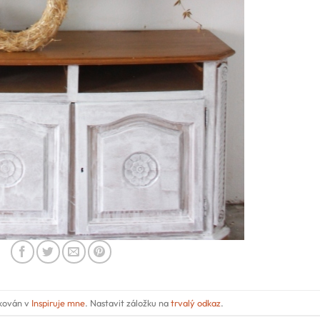
ikován v
Inspiruje mne
. Nastavit záložku na
trvalý odkaz
.