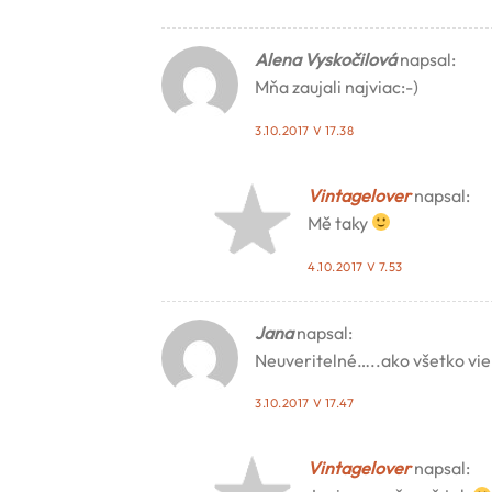
Alena Vyskočilová
napsal:
Mňa zaujali najviac:-)
3.10.2017 V 17.38
Vintagelover
napsal:
Mě taky
4.10.2017 V 7.53
Jana
napsal:
Neuveritelné…..ako všetko vie
3.10.2017 V 17.47
Vintagelover
napsal: