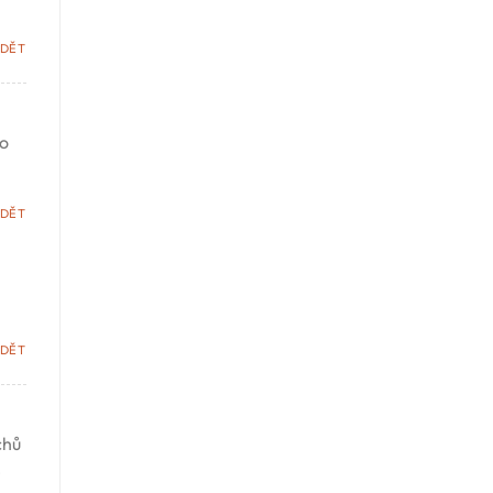
DĚT
to
DĚT
DĚT
chů
e