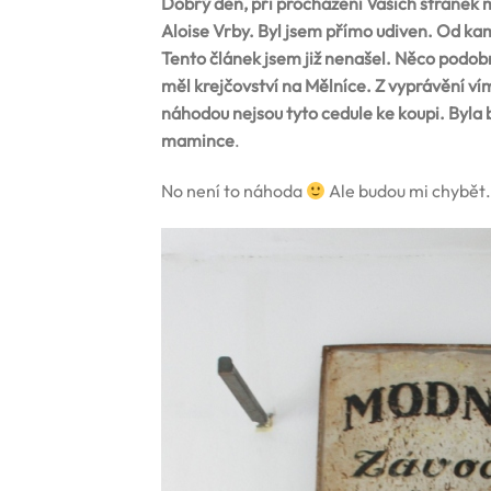
Dobrý den,
při procházení Vašich stránek m
Aloise Vrby. Byl jsem přímo udiven. Od ka
Tento článek jsem již nenašel. Něco podob
měl krejčovství na Mělníce. Z vyprávění vím
náhodou nejsou tyto cedule ke koupi. Byla 
mamince
.
No není to náhoda
Ale budou mi chybět