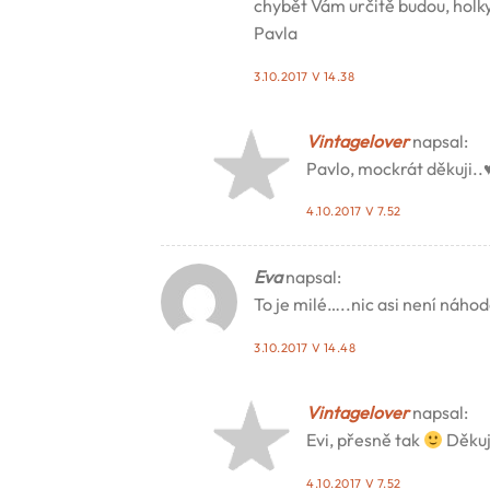
chybět Vám určitě budou, holk
Pavla
3.10.2017 V 14.38
Vintagelover
napsal:
Pavlo, mockrát děkuji.
4.10.2017 V 7.52
Eva
napsal:
To je milé…..nic asi není náhod
3.10.2017 V 14.48
Vintagelover
napsal:
Evi, přesně tak
Děkuj
4.10.2017 V 7.52