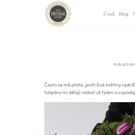
Přeskočit
na
Úvod
Blog
obsah
PUBLIKOVÁ
Často se mě ptáte, jestli živé květiny vydr
tulipány mi dělají radost už týden a vypada