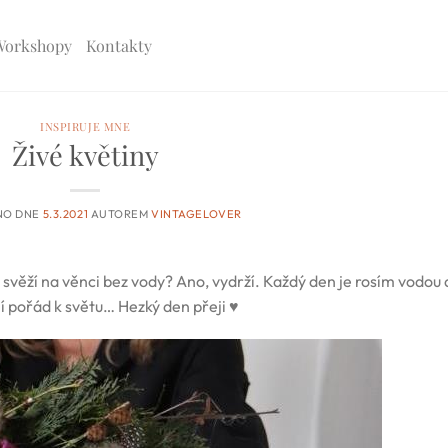
Workshopy
Kontakty
INSPIRUJE MNE
Živé květiny
NO DNE
5.3.2021
AUTOREM
VINTAGELOVER
ží svěží na věnci bez vody? Ano, vydrží. Každý den je rosím vodou 
jí pořád k světu… Hezký den přeji ♥