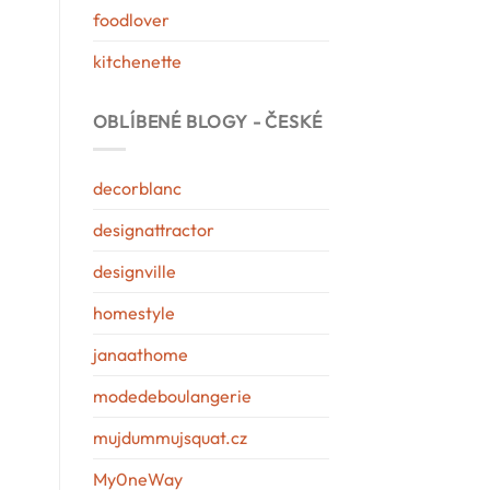
foodlover
kitchenette
OBLÍBENÉ BLOGY - ČESKÉ
decorblanc
designattractor
designville
homestyle
janaathome
modedeboulangerie
mujdummujsquat.cz
My0neWay