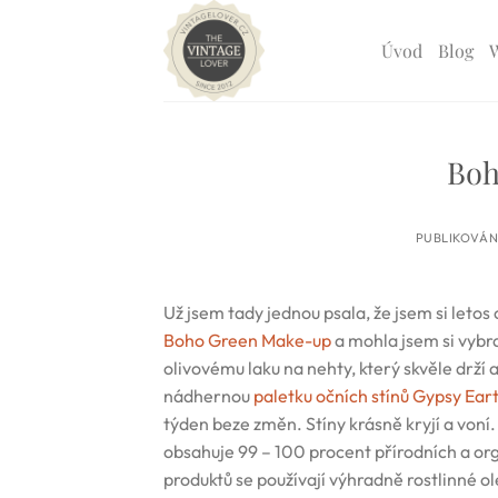
Přeskočit
na
Úvod
Blog
obsah
Boh
PUBLIKOVÁ
Už jsem tady jednou psala, že jsem si letos
Boho Green Make-up
a mohla jsem si vybr
olivovému laku na nehty, který skvěle drží
nádhernou
paletku očních stínů Gypsy Eart
týden beze změn. Stíny krásně kryjí a von
obsahuje 99 – 100 procent přírodních a org
produktů se používají výhradně rostlinné ole