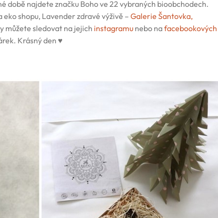
é době najdete značku Boho ve 22 vybraných bioobchodech.
 a eko shopu, Lavender zdravé výživě –
Galerie Šantovka,
ky můžete sledovat na jejich
instagramu
nebo na
facebookových
dárek. Krásný den ♥