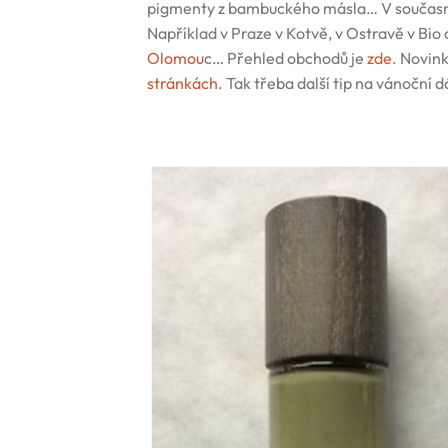
pigmenty z bambuckého másla… V současn
Například v Praze v Kotvě, v Ostravě v Bio
Olomou
c… Přehled obchodů je
zde
. Novin
stránkách
. Tak třeba další tip na vánoční 