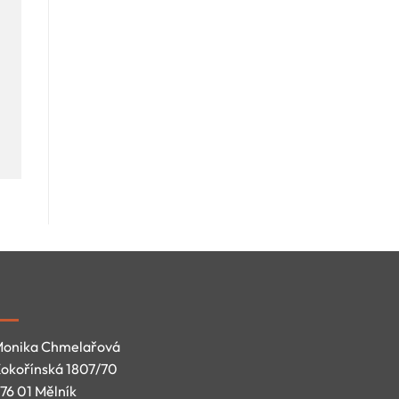
onika Chmelařová
okořínská 1807/70
76 01 Mělník