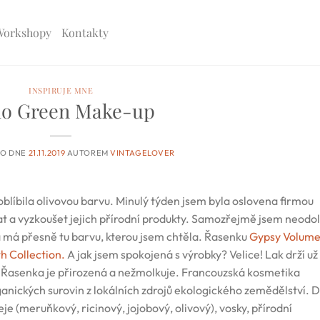
Workshopy
Kontakty
INSPIRUJE MNE
o Green Make-up
NO DNE
21.11.2019
AUTOREM
VINTAGELOVER
 oblíbila olivovou barvu. Minulý týden jsem byla oslovena firmou
at a vyzkoušet jejich přírodní produkty. Samozřejmě jsem neodo
 a má přesně tu barvu, kterou jsem chtěla. Řasenku
Gypsy Volum
h Collection.
A jak jsem spokojená s výrobky? Velice! Lak drží už
í. Řasenka je přirozená a nežmolkuje. Francouzská kosmetika
anických surovin z lokálních zdrojů ekologického zemědělství. 
je (meruňkový, ricinový, jojobový, olivový), vosky, přírodní