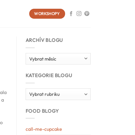
WORKSHOPY
ARCHÍV BLOGU
Archív
blogu
KATEGORIE BLOGU
Kategorie
lala
blogu
e
a
FOOD BLOGY
Do
call-me-cupcake