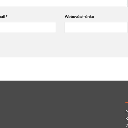
ail
*
Webová stránka
M
K
2