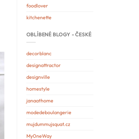
foodlover
kitchenette
OBLÍBENÉ BLOGY - ČESKÉ
decorblanc
designattractor
designville
homestyle
janaathome
modedeboulangerie
mujdummujsquat.cz
My0neWay