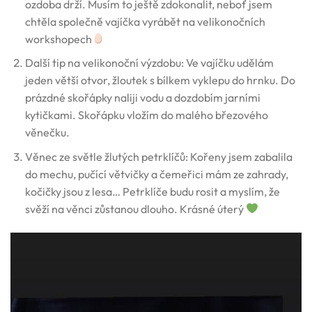
ozdoba drží. Musím to ještě zdokonalit, neboť jsem
chtěla společně vajíčka vyrábět na velikonočních
workshopech
Další tip na velikonoční výzdobu: Ve vajíčku udělám
jeden větší otvor, žloutek s bílkem vyklepu do hrnku. Do
prázdné skořápky naliji vodu a dozdobím jarními
kytičkami. Skořápku vložím do malého březového
věnečku.
Věnec ze světle žlutých petrklíčů: Kořeny jsem zabalila
do mechu, pučící větvičky a čemeřici mám ze zahrady,
kočičky jsou z lesa… Petrklíče budu rosit a myslím, že
svěží na věnci zůstanou dlouho. Krásné úterý