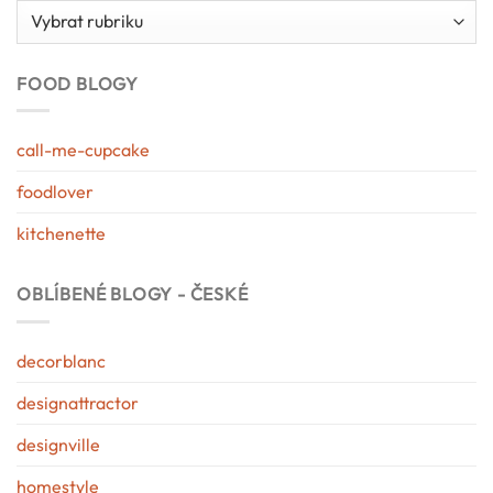
Kategorie
blogu
FOOD BLOGY
call-me-cupcake
foodlover
kitchenette
OBLÍBENÉ BLOGY - ČESKÉ
decorblanc
designattractor
designville
homestyle