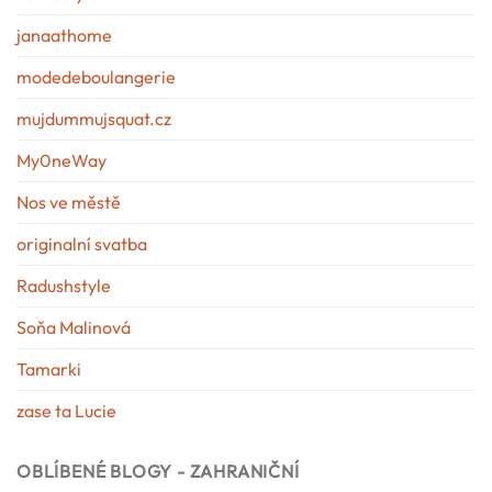
janaathome
modedeboulangerie
mujdummujsquat.cz
My0neWay
Nos ve městě
originalní svatba
Radushstyle
Soňa Malinová
Tamarki
zase ta Lucie
OBLÍBENÉ BLOGY - ZAHRANIČNÍ