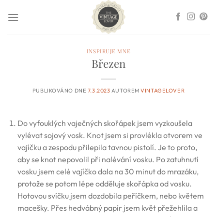
Přeskočit
na
obsah
INSPIRUJE MNE
Březen
PUBLIKOVÁNO DNE
7.3.2023
AUTOREM
VINTAGELOVER
Do vyfouklých vaječných skořápek jsem vyzkoušela
vylévat sojový vosk. Knot jsem si provlékla otvorem ve
vajíčku a zespodu přilepila tavnou pistolí. Je to proto,
aby se knot nepovolil při nalévání vosku. Po zatuhnutí
vosku jsem celé vajíčko dala na 30 minut do mrazáku,
protože se potom lépe odděluje skořápka od vosku.
Hotovou svíčku jsem dozdobila peříčkem, nebo květem
macešky. Přes hedvábný papír jsem květ přežehlila a