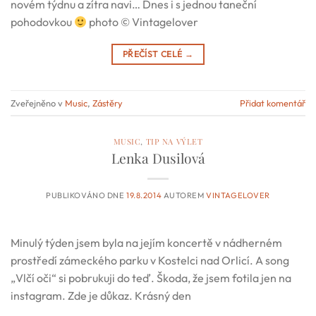
novém týdnu a zítra navi… Dnes i s jednou taneční
pohodovkou
photo © Vintagelover
PŘEČÍST CELÉ
→
Zveřejněno v
Music
,
Zástěry
Přidat komentář
MUSIC
,
TIP NA VÝLET
Lenka Dusilová
PUBLIKOVÁNO DNE
19.8.2014
AUTOREM
VINTAGELOVER
Minulý týden jsem byla na jejím koncertě v nádherném
prostředí zámeckého parku v Kostelci nad Orlicí. A song
„Vlčí oči“ si pobrukuji do teď. Škoda, že jsem fotila jen na
instagram. Zde je důkaz. Krásný den