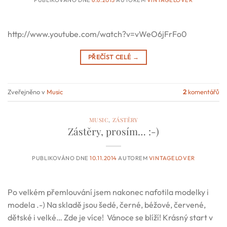
http://www.youtube.com/watch?v=vWeO6jFrFo0
PŘEČÍST CELÉ
→
Zveřejněno v
Music
2
komentářů
MUSIC
,
ZÁSTĚRY
Zástěry, prosím… :-)
PUBLIKOVÁNO DNE
10.11.2014
AUTOREM
VINTAGELOVER
Po velkém přemlouvání jsem nakonec nafotila modelky i
modela .-) Na skladě jsou šedé, černé, béžové, červené,
dětské i velké… Zde je více! Vánoce se blíží! Krásný start v