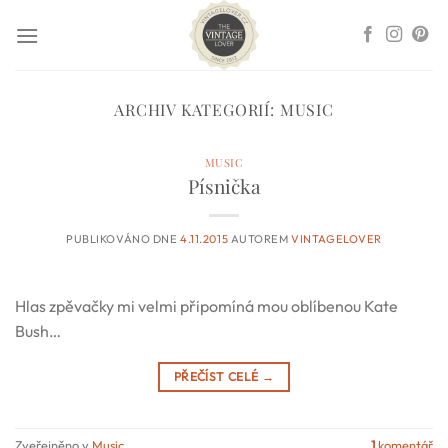
Přeskočit
na
obsah
ARCHIV KATEGORIÍ:
MUSIC
MUSIC
Písnička
PUBLIKOVÁNO DNE
4.11.2015
AUTOREM
VINTAGELOVER
Hlas zpěvačky mi velmi připomíná mou oblíbenou Kate
Bush…
PŘEČÍST CELÉ
→
Zveřejněno v
Music
1
komentář