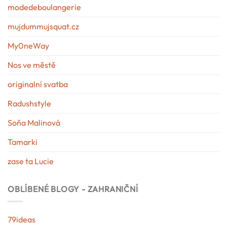
modedeboulangerie
mujdummujsquat.cz
My0neWay
Nos ve městě
originalní svatba
Radushstyle
Soňa Malinová
Tamarki
zase ta Lucie
OBLÍBENÉ BLOGY - ZAHRANIČNÍ
79ideas