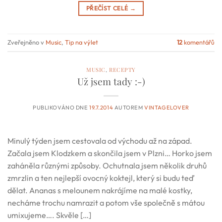
PŘEČÍST CELÉ
→
Zveřejněno v
Music
,
Tip na výlet
12
komentářů
MUSIC
,
RECEPTY
Už jsem tady :-)
PUBLIKOVÁNO DNE
19.7.2014
AUTOREM
VINTAGELOVER
Minulý týden jsem cestovala od východu až na západ.
Začala jsem Klodzkem a skončila jsem v Plzni… Horko jsem
zaháněla různými způsoby. Ochutnala jsem několik druhů
zmrzlin a ten nejlepší ovocný koktejl, který si budu teď
dělat. Ananas s melounem nakrájíme na malé kostky,
necháme trochu namrazit a potom vše společně s mátou
umixujeme…. Skvěle […]