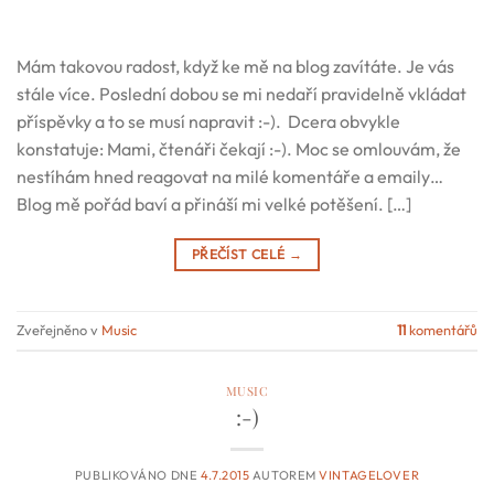
Mám takovou radost, když ke mě na blog zavítáte. Je vás
stále více. Poslední dobou se mi nedaří pravidelně vkládat
příspěvky a to se musí napravit :-). Dcera obvykle
konstatuje: Mami, čtenáři čekají :-). Moc se omlouvám, že
nestíhám hned reagovat na milé komentáře a emaily…
Blog mě pořád baví a přináší mi velké potěšení. […]
PŘEČÍST CELÉ
→
Zveřejněno v
Music
11
komentářů
MUSIC
:-)
PUBLIKOVÁNO DNE
4.7.2015
AUTOREM
VINTAGELOVER