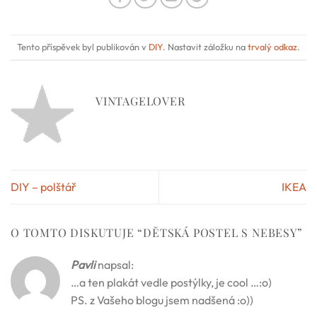
Tento příspěvek byl publikován v
DIY
. Nastavit záložku na
trvalý odkaz
.
VINTAGELOVER
DIY – polštář
IKEA
O TOMTO DISKUTUJE “
DĚTSKÁ POSTEL S NEBESY
”
Pavli
napsal:
…a ten plakát vedle postýlky, je cool …:o)
PS. z Vašeho blogu jsem nadšená :o))