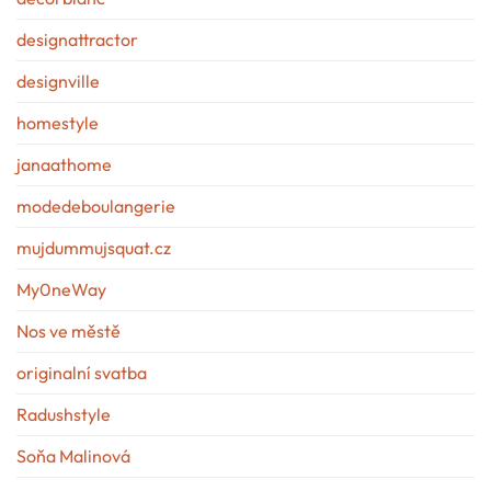
designattractor
designville
homestyle
janaathome
modedeboulangerie
mujdummujsquat.cz
My0neWay
Nos ve městě
originalní svatba
Radushstyle
Soňa Malinová