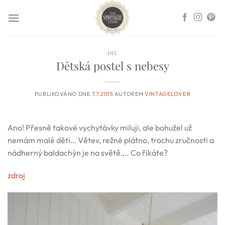
Přeskočit
na
obsah
DIY
Dětská postel s nebesy
PUBLIKOVÁNO DNE
7.7.2015
AUTOREM
VINTAGELOVER
Ano! Přesně takové vychytávky miluji, ale bohužel už
nemám malé děti… Větev, režné plátno, trochu zručnosti a
nádherný baldachýn je na světě…. Co říkáte?
zdroj