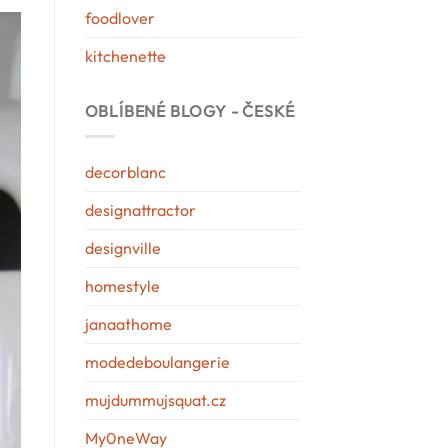
foodlover
kitchenette
OBLÍBENÉ BLOGY - ČESKÉ
decorblanc
designattractor
designville
homestyle
janaathome
modedeboulangerie
mujdummujsquat.cz
My0neWay