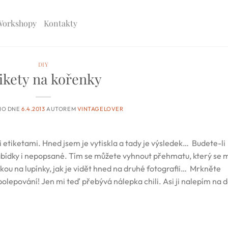
Workshopy
Kontakty
DIY
ikety na kořenky
NO DNE
6.4.2013
AUTOREM
VINTAGELOVER
 etiketami. Hned jsem je vytiskla a tady je výsledek… Budete-li
é nabídky i nepopsané. Tím se můžete vyhnout přehmatu, který se 
ou na lupínky, jak je vidět hned na druhé fotografii… Mrkněte
polepování! Jen mi teď přebývá nálepka chili. Asi ji nalepím na 