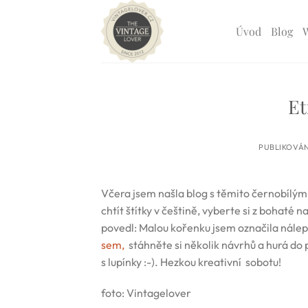
Přeskočit
na
Úvod
Blog
obsah
Et
PUBLIKOVÁ
Včera jsem našla blog s těmito černobílými
chtít štítky v češtině, vyberte si z bohat
povedl: Malou kořenku jsem označila nálepk
sem,
stáhněte si několik návrhů a hurá do 
s lupínky :-). Hezkou kreativní sobotu!
foto: Vintagelover