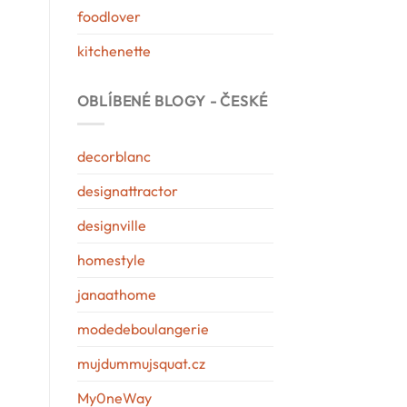
foodlover
kitchenette
OBLÍBENÉ BLOGY - ČESKÉ
decorblanc
designattractor
designville
homestyle
janaathome
modedeboulangerie
mujdummujsquat.cz
My0neWay