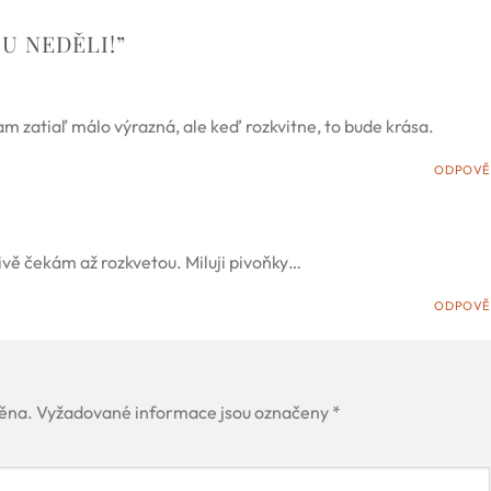
U NEDĚLI!
”
am zatiaľ málo výrazná, ale keď rozkvitne, to bude krása.
ODPOVĚ
ivě čekám až rozkvetou. Miluji pivoňky…
ODPOVĚ
ěna.
Vyžadované informace jsou označeny
*