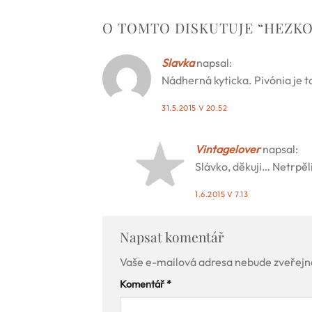
O TOMTO DISKUTUJE “
HEZKO
Slavka
napsal:
Nádherná kyticka. Pivónia je t
31.5.2015 V 20.52
Vintagelover
napsal:
Slávko, děkuji… Netrpěl
1.6.2015 V 7.13
Napsat komentář
Vaše e-mailová adresa nebude zveřejn
Komentář
*