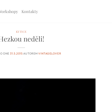
Workshopy
Kontakty
KYTICE
Hezkou neděli!
NO DNE
31.5.2015
AUTOREM
VINTAGELOVER