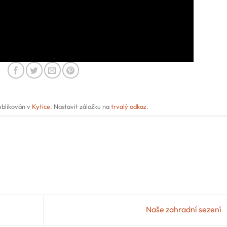
ublikován v
Kytice
. Nastavit záložku na
trvalý odkaz
.
Naše zahradní sezení