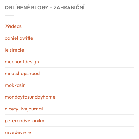
OBLÍBENÉ BLOGY - ZAHRANIČNÍ
79ideas
daniellawitte
le simple
mechantdesign
milo.shopshood
mokkasin
mondaytosundayhome
nicety.livejournal
peterandveronika
revedevivre