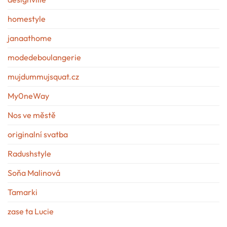
homestyle
janaathome
modedeboulangerie
mujdummujsquat.cz
My0neWay
Nos ve městě
originalní svatba
Radushstyle
Soňa Malinová
Tamarki
zase ta Lucie