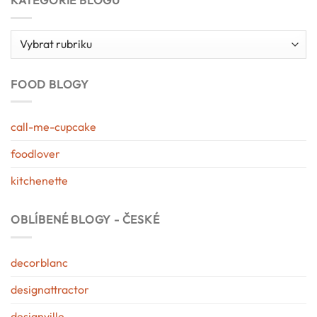
KATEGORIE BLOGU
Kategorie
blogu
FOOD BLOGY
call-me-cupcake
foodlover
kitchenette
OBLÍBENÉ BLOGY - ČESKÉ
decorblanc
designattractor
designville