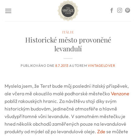
Přeskočit
na
obsah
ITÁLIE
Historické město provoněné
levandulí
PUBLIKOVÁNO DNE
8.7.2013
AUTOREM
VINTAGELOVER
Myslela jsem, že Terst bude můj poslední italský příspěvek,
ale včera mě okouzlilo malé podhorské městečko
Venzone
poblíž rakouských hranic. Za návštěvu stojí díky svým
historickým budovám, jedinečné atmosféře a hlavně
všudypřítomné vůni levandule. V samotném městečku je
hned několik obchodů zaměřených pouze na levandulové
produkty od mýdel až po levandulové oleje.
Zde
se můžete