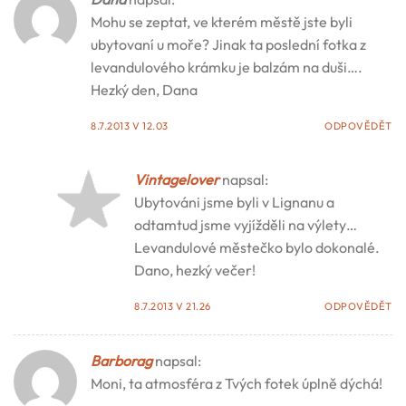
Mohu se zeptat, ve kterém městě jste byli
ubytovaní u moře? Jinak ta poslední fotka z
levandulového krámku je balzám na duši….
Hezký den, Dana
8.7.2013 V 12.03
ODPOVĚDĚT
Vintagelover
napsal:
Ubytováni jsme byli v Lignanu a
odtamtud jsme vyjížděli na výlety…
Levandulové městečko bylo dokonalé.
Dano, hezký večer!
8.7.2013 V 21.26
ODPOVĚDĚT
Barborag
napsal:
Moni, ta atmosféra z Tvých fotek úplně dýchá!