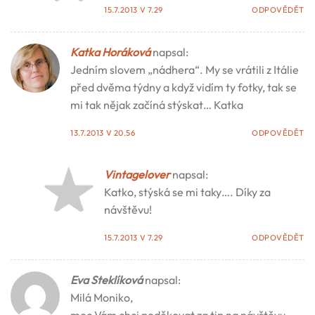
15.7.2013 V 7.29
ODPOVĚDĚT
Katka Horáková
napsal:
Jedním slovem „nádhera“. My se vrátili z Itálie
před dvěma týdny a když vidím ty fotky, tak se
mi tak nějak začíná stýskat… Katka
13.7.2013 V 20.56
ODPOVĚDĚT
Vintagelover
napsal:
Katko, stýská se mi taky…. Díky za
návštěvu!
15.7.2013 V 7.29
ODPOVĚDĚT
Eva Steklíková
napsal:
Milá Moniko,
moc Vám chci poděkovat za tip na návštěvu