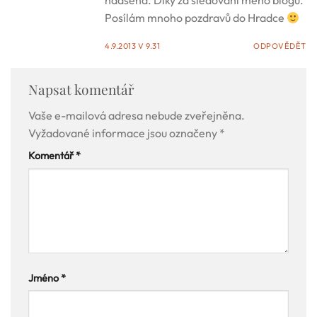
nadšená. Díky za sledování mého blogu.
Posílám mnoho pozdravů do Hradce
4.9.2013 V 9.31
ODPOVĚDĚT
Napsat komentář
Vaše e-mailová adresa nebude zveřejněna.
Vyžadované informace jsou označeny
*
Komentář
*
Jméno
*