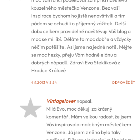
kouzelného městečka Venzone. Bez vaší
inspirace bychom ho jistě nenavštívili a tím
pádem se ochudili o příjemný zážitek. Delší
dobu celkem pravidelně navštěvuji Váš blog a
moc se mi líbí. Děláte to moc dobře a vždycky
něčím potěšíte. Asi jsme na jedné notě. Mějte
se moc hezky, přeju Vám hodně elánu a
dobrých nápadů. Zdraví Eva Steklíková z
Hradce Králové
4.9.2013 V 8.54
ODPOVĚDĚT
Vintagelover
napsal:
Milá Evo, moc děkuji za krásný
komentář. Mám velkou radost, že jsem
Vás inspirovala malebným městečkem
Venzone. Já jsem z něho byla taky