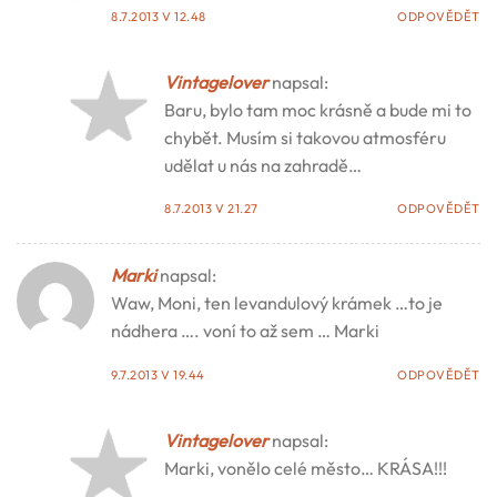
8.7.2013 V 12.48
ODPOVĚDĚT
Vintagelover
napsal:
Baru, bylo tam moc krásně a bude mi to
chybět. Musím si takovou atmosféru
udělat u nás na zahradě…
8.7.2013 V 21.27
ODPOVĚDĚT
Marki
napsal:
Waw, Moni, ten levandulový krámek …to je
nádhera …. voní to až sem … Marki
9.7.2013 V 19.44
ODPOVĚDĚT
Vintagelover
napsal:
Marki, vonělo celé město… KRÁSA!!!