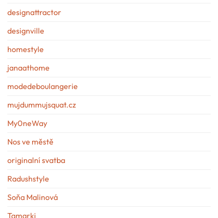
designattractor
designville
homestyle
janaathome
modedeboulangerie
mujdummujsquat.cz
My0neWay
Nos ve městě
originalní svatba
Radushstyle
Soňa Malinová
Tamarki