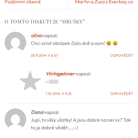
Podzimní víkend
Martin a Zuza z Everbay.co
O TOMTO DISKUTUJE “
HRUŠKY
”
oliva
napsal:
Chci sníst obrázek číslo dvě a osm!
30.9.2014 V 8.57
ODPOVĚDĚT
Vintagelover
napsal:
:-))))))
1.10.2014 V 9.25
ODPOVĚDĚT
Dana
napsal:
Jupí, hrušky ušatky! A jsou dobré na nervy? Tak
to je dobré vědět….;-)