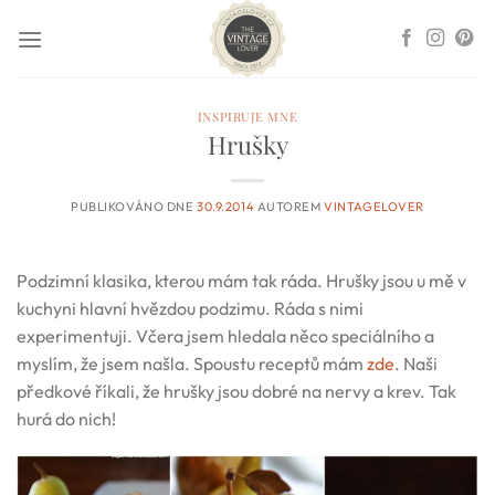
Přeskočit
na
obsah
INSPIRUJE MNE
Hrušky
PUBLIKOVÁNO DNE
30.9.2014
AUTOREM
VINTAGELOVER
Podzimní klasika, kterou mám tak ráda. Hrušky jsou u mě v
kuchyni hlavní hvězdou podzimu. Ráda s nimi
experimentuji. Včera jsem hledala něco speciálního a
myslím, že jsem našla. Spoustu receptů mám
zde
. Naši
předkové říkali, že hrušky jsou dobré na nervy a krev. Tak
hurá do nich!