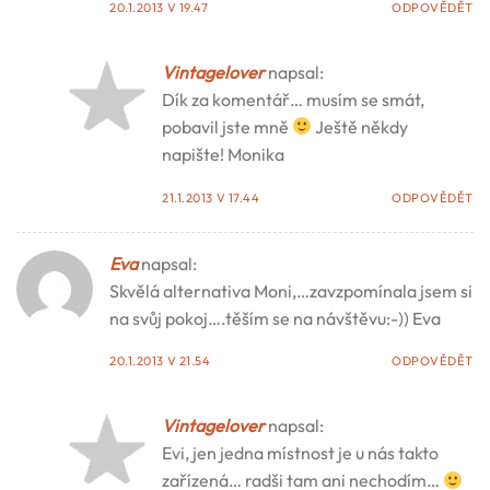
20.1.2013 V 19.47
ODPOVĚDĚT
Vintagelover
napsal:
Dík za komentář… musím se smát,
pobavil jste mně
Ještě někdy
napište! Monika
21.1.2013 V 17.44
ODPOVĚDĚT
Eva
napsal:
Skvělá alternativa Moni,…zavzpomínala jsem si
na svůj pokoj….těším se na návštěvu:-)) Eva
20.1.2013 V 21.54
ODPOVĚDĚT
Vintagelover
napsal:
Evi, jen jedna místnost je u nás takto
zařízená… radši tam ani nechodím…