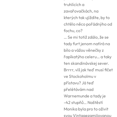
truhlících a
zavařovačkách, na
kterých tak ujíždíte, by to
chtělo něco pořádnýho od
fochu, co?
… Se mi totiž zdálo, že se
tady furt jenom natírá na
bílo a vážou věnečky z
řapíkatýho celeru… a taky
ten skandinávskej sever.
Brrrr, víš jak teď musí fičet
ve Stockoholmu v
přístavu? Já teď
přelétávám nad
Warnemunde a tady je
-42 stupňů… Naštěstí
Monika byla pro to oživit
svou Vintagezamilovanou