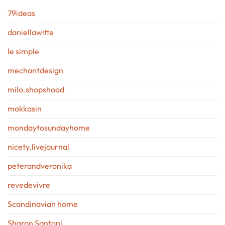
79ideas
daniellawitte
le simple
mechantdesign
milo.shopshood
mokkasin
mondaytosundayhome
nicety.livejournal
peterandveronika
revedevivre
Scandinavian home
Sharon Santoni