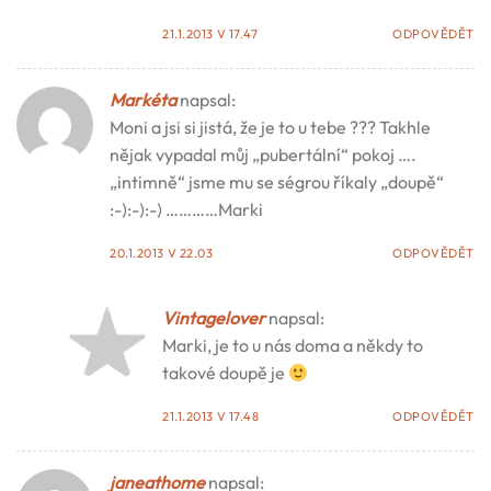
21.1.2013 V 17.47
ODPOVĚDĚT
Markéta
napsal:
Moni a jsi si jistá, že je to u tebe ??? Takhle
nějak vypadal můj „pubertální“ pokoj ….
„intimně“ jsme mu se ségrou říkaly „doupě“
:-):-):-) …………Marki
20.1.2013 V 22.03
ODPOVĚDĚT
Vintagelover
napsal:
Marki, je to u nás doma a někdy to
takové doupě je
21.1.2013 V 17.48
ODPOVĚDĚT
janeathome
napsal: