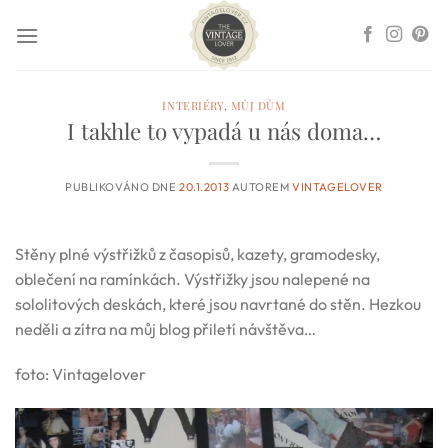
Přeskočit
na
obsah
INTERIÉRY
,
MŮJ DŮM
I takhle to vypadá u nás doma…
PUBLIKOVÁNO DNE
20.1.2013
AUTOREM
VINTAGELOVER
Stěny plné výstřižků z časopisů, kazety, gramodesky,
oblečení na ramínkách. Výstřižky jsou nalepené na
sololitových deskách, které jsou navrtané do stěn. Hezkou
neděli a zítra na můj blog přiletí návštěva…
foto: Vintagelover