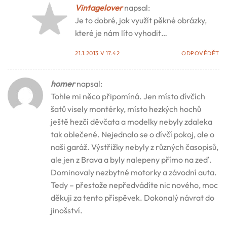
Vintagelover
napsal:
Je to dobré, jak využít pěkné obrázky,
které je nám líto vyhodit…
21.1.2013 V 17.42
ODPOVĚDĚT
homer
napsal:
Tohle mi něco připomíná. Jen místo dívčích
šatů visely montérky, místo hezkých hochů
ještě hezčí děvčata a modelky nebyly zdaleka
tak oblečené. Nejednalo se o dívčí pokoj, ale o
naši garáž. Výstřižky nebyly z různých časopisů,
ale jen z Brava a byly nalepeny přímo na zeď.
Dominovaly nezbytné motorky a závodní auta.
Tedy – přestože nepředvádíte nic nového, moc
děkuji za tento příspěvek. Dokonalý návrat do
jinošství.