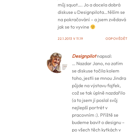
můj squot…. Jo a docela dobrá
diskuse u Designpilota…těším se
na pokračování – a jsem zvědavá
jak se to vyvine
22.1.2013 V 11.19
ODPOVĚDĚT
Designpilot
napsal:
… Nazdar Jano, no zatím
se diskuse točila kolem
toho, jestli se mnou Jindra
půjde na výstavu fajfek,
což se tak úplně nazdařilo
(a to jsem jí poslal svůj
nejlepší portrét v
pracovním :). Příště se
budeme bavit o designu –
po všech těch kytkách v