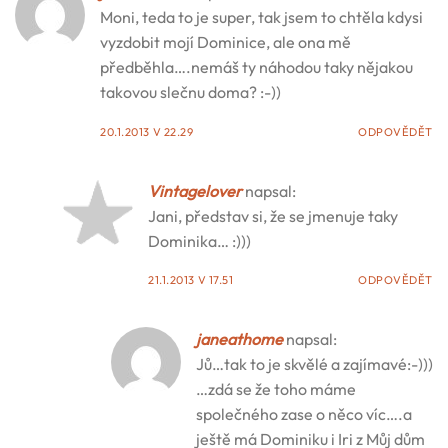
Moni, teda to je super, tak jsem to chtěla kdysi
vyzdobit mojí Dominice, ale ona mě
předběhla….nemáš ty náhodou taky nějakou
takovou slečnu doma? :-))
20.1.2013 V 22.29
ODPOVĚDĚT
Vintagelover
napsal:
Jani, představ si, že se jmenuje taky
Dominika… :)))
21.1.2013 V 17.51
ODPOVĚDĚT
janeathome
napsal:
Jů…tak to je skvělé a zajímavé:-)))
…zdá se že toho máme
společného zase o něco víc….a
ještě má Dominiku i Iri z Můj dům