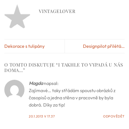
VINTAGELOVER
Dekorace s tulipány
Designpilot přilétá…
O TOMTO DISKUTUJE “
I TAKHLE TO VYPADÁ U NÁS
DOMA…
”
Magda
napsal:
Zajímavé… taky střádám spoustu obrázků z
časopisů a jedna stěna v pracovně by byla
dobrá. Díky za tip!
20.1.2013 V 17.37
ODPOVĚDĚT