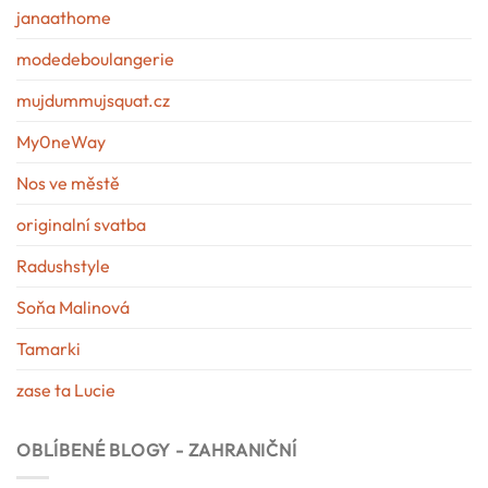
janaathome
modedeboulangerie
mujdummujsquat.cz
My0neWay
Nos ve městě
originalní svatba
Radushstyle
Soňa Malinová
Tamarki
zase ta Lucie
OBLÍBENÉ BLOGY - ZAHRANIČNÍ