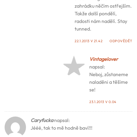
zahrádku něčím ostřejším.
Takže další pondělí,
radosti nám nadělí. Stay
tunned.
22.1.2013 V 21.42
ODPOVĚDĚT
Vintagelover
napsal:
Neboj, zůstaneme
naladěni a těšíme
se!
23.1.2013 V 0.04
Caryfucka
napsal:
Jééé, tak to mě hodně baví!!!