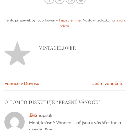
Tento příspěvek byl publikován v
Inspiruje mne
. Nastavit záložku na
trvalý
odkaz
.
VINTAGELOVER
Vánoce v Davosu
Ještě vánočně…
O TOMTO DISKUTUJE “
KRÁSNÉ VÁNOCE
”
Eva
napsal:
Moni, krásné Vánoce….ať jsou u vás šťastné a
veselé. Eva