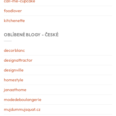
call-me-cupcake
foodlover
kitchenette
OBLÍBENÉ BLOGY - ČESKÉ
decorblanc
designattractor
designville
homestyle
janaathome
modedeboulangerie
mujdummujsquat.cz