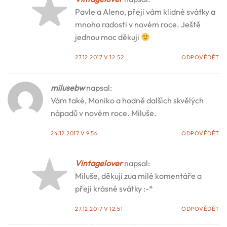
Pavle a Aleno, přeji vám klidné svátky a
mnoho radosti v novém roce. Ještě
jednou moc děkuji
27.12.2017 V 12.52
ODPOVĚDĚT
milusebw
napsal:
Vám také, Moniko a hodně dalších skvělých
nápadů v novém roce. Miluše.
24.12.2017 V 9.56
ODPOVĚDĚT
Vintagelover
napsal:
Miluše, děkuji zua milé komentáře a
přeji krásné svátky :-*
27.12.2017 V 12.51
ODPOVĚDĚT