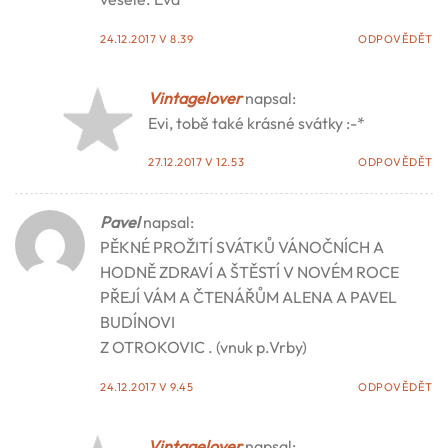
24.12.2017 V 8.39
ODPOVĚDĚT
Vintagelover
napsal:
Evi, tobě také krásné svátky :-*
27.12.2017 V 12.53
ODPOVĚDĚT
Pavel
napsal:
PĚKNÉ PROŽITÍ SVÁTKŮ VÁNOČNÍCH A
HODNĚ ZDRAVÍ A ŠTĚSTÍ V NOVÉM ROCE
PŘEJÍ VÁM A ČTENÁŘŮM ALENA A PAVEL
BUDÍNOVI
Z OTROKOVIC . (vnuk p.Vrby)
24.12.2017 V 9.45
ODPOVĚDĚT
Vintagelover
napsal: