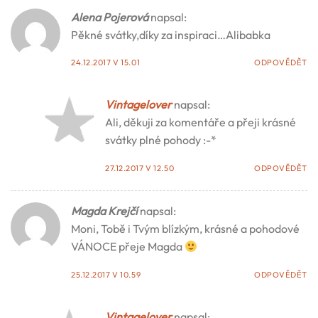
Alena Pojerová
napsal:
Pěkné svátky,díky za inspiraci…Alibabka
24.12.2017 V 15.01
ODPOVĚDĚT
Vintagelover
napsal:
Ali, děkuji za komentáře a přeji krásné
svátky plné pohody :-*
27.12.2017 V 12.50
ODPOVĚDĚT
Magda Krejčí
napsal:
Moni, Tobě i Tvým blízkým, krásné a pohodové
VÁNOCE přeje Magda
25.12.2017 V 10.59
ODPOVĚDĚT
Vintagelover
napsal: