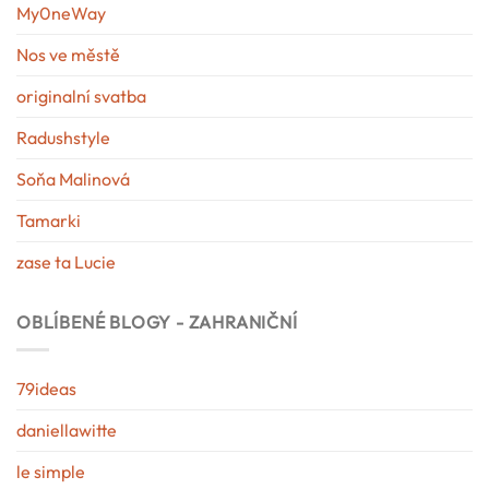
My0neWay
Nos ve městě
originalní svatba
Radushstyle
Soňa Malinová
Tamarki
zase ta Lucie
OBLÍBENÉ BLOGY - ZAHRANIČNÍ
79ideas
daniellawitte
le simple