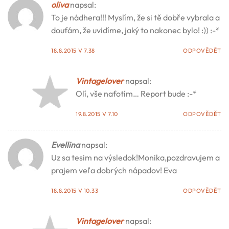
oliva
napsal:
To je nádhera!!! Myslím, že si tě dobře vybrala a
doufám, že uvidíme, jaký to nakonec bylo! :)) :-*
18.8.2015 V 7.38
ODPOVĚDĚT
Vintagelover
napsal:
Olí, vše nafotím… Report bude :-*
19.8.2015 V 7.10
ODPOVĚDĚT
Evellina
napsal:
Uz sa tesim na výsledok!Monika,pozdravujem a
prajem veľa dobrých nápadov! Eva
18.8.2015 V 10.33
ODPOVĚDĚT
Vintagelover
napsal: