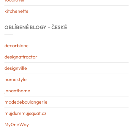
kitchenette
OBLÍBENÉ BLOGY - ČESKÉ
decorblanc
designattractor
designville
homestyle
janaathome
modedeboulangerie
mujdummujsquat.cz
My0neWay