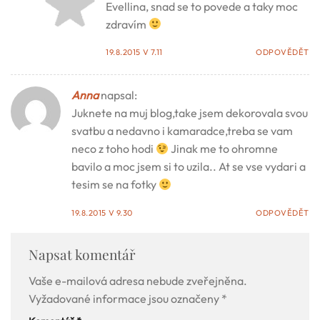
Evellina, snad se to povede a taky moc
zdravím
19.8.2015 V 7.11
ODPOVĚDĚT
Anna
napsal:
Juknete na muj blog,take jsem dekorovala svou
svatbu a nedavno i kamaradce,treba se vam
neco z toho hodi
Jinak me to ohromne
bavilo a moc jsem si to uzila.. At se vse vydari a
tesim se na fotky
19.8.2015 V 9.30
ODPOVĚDĚT
Napsat komentář
Vaše e-mailová adresa nebude zveřejněna.
Vyžadované informace jsou označeny
*