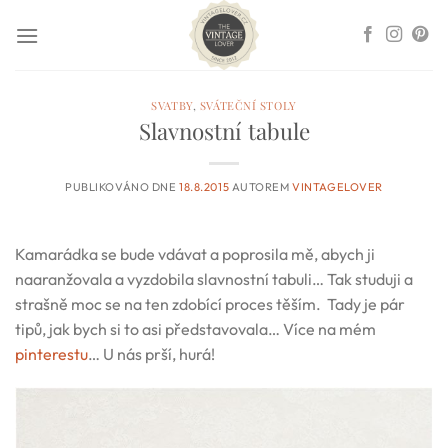
Přeskočit
na
obsah
SVATBY
,
SVÁTEČNÍ STOLY
Slavnostní tabule
PUBLIKOVÁNO DNE
18.8.2015
AUTOREM
VINTAGELOVER
Kamarádka se bude vdávat a poprosila mě, abych ji
naaranžovala a vyzdobila slavnostní tabuli… Tak studuji a
strašně moc se na ten zdobící proces těším. Tady je pár
tipů, jak bych si to asi představovala… Více na mém
pinterestu
… U nás prší, hurá!