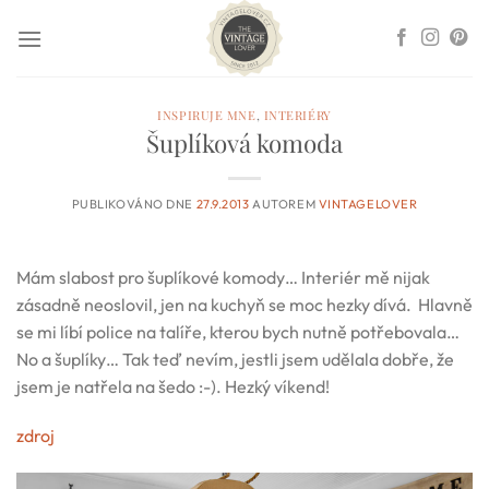
Přeskočit
na
obsah
INSPIRUJE MNE
,
INTERIÉRY
Šuplíková komoda
PUBLIKOVÁNO DNE
27.9.2013
AUTOREM
VINTAGELOVER
Mám slabost pro šuplíkové komody… Interiér mě nijak
zásadně neoslovil, jen na kuchyň se moc hezky dívá. Hlavně
se mi líbí police na talíře, kterou bych nutně potřebovala…
No a šuplíky… Tak teď nevím, jestli jsem udělala dobře, že
jsem je natřela na šedo :-). Hezký víkend!
zdroj