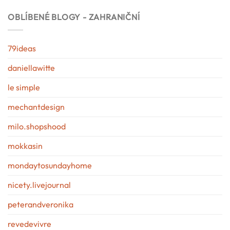
OBLÍBENÉ BLOGY - ZAHRANIČNÍ
79ideas
daniellawitte
le simple
mechantdesign
milo.shopshood
mokkasin
mondaytosundayhome
nicety.livejournal
peterandveronika
revedevivre