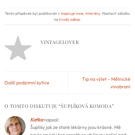
Tento příspěvek byl publikován v
Inspiruje mne
,
Interiéry
. Nastavit záložku
na
trvalý odkaz
.
VINTAGELOVER
Tip na výlet – Mělnické
Další podzimní kytice
vinobraní
O TOMTO DISKUTUJE “
ŠUPLÍKOVÁ KOMODA
”
Katka
napsal:
Šuplíky jak ze staré lékárny jsou krásné. Mě
navíc zaujal i ten sporák se stylovou policí nad