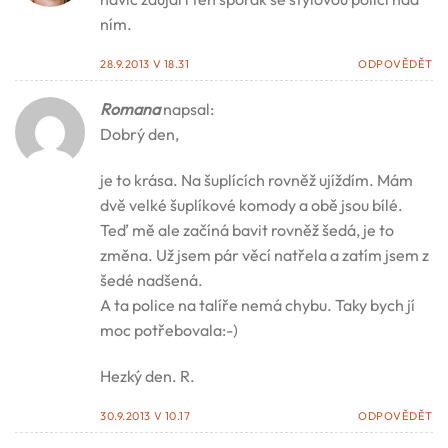
ním.
28.9.2013 V 18.31
ODPOVĚDĚT
Romana
napsal:
Dobrý den,
je to krása. Na šuplících rovněž ujíždím. Mám
dvě velké šuplíkové komody a obě jsou bílé.
Teď mě ale začíná bavit rovněž šedá, je to
změna. Už jsem pár věcí natřela a zatím jsem z
šedé nadšená.
A ta police na talíře nemá chybu. Taky bych jí
moc potřebovala:-)
Hezký den. R.
30.9.2013 V 10.17
ODPOVĚDĚT