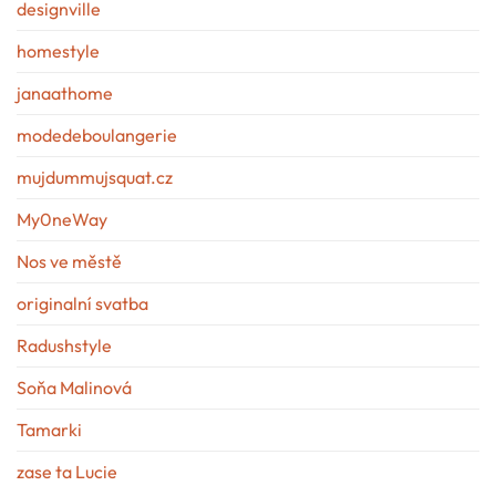
designville
homestyle
janaathome
modedeboulangerie
mujdummujsquat.cz
My0neWay
Nos ve městě
originalní svatba
Radushstyle
Soňa Malinová
Tamarki
zase ta Lucie