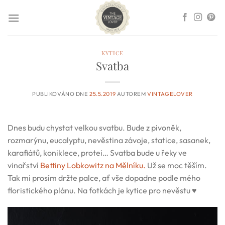
Přeskočit
na
obsah
KYTICE
Svatba
PUBLIKOVÁNO DNE
25.5.2019
AUTOREM
VINTAGELOVER
Dnes budu chystat velkou svatbu. Bude z pivoněk,
rozmarýnu, eucalyptu, nevěstina závoje, statice, sasanek,
karafiátů, koniklece, protei… Svatba bude u řeky ve
vinařství
Bettiny Lobkowitz na Mělníku.
Už se moc těším.
Tak mi prosím držte palce, ať vše dopadne podle mého
floristického plánu. Na fotkách je kytice pro nevěstu ♥