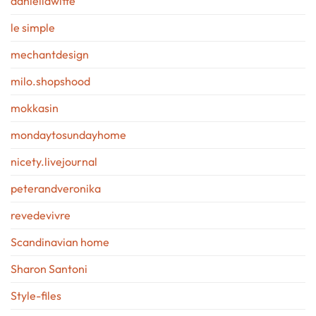
daniellawitte
le simple
mechantdesign
milo.shopshood
mokkasin
mondaytosundayhome
nicety.livejournal
peterandveronika
revedevivre
Scandinavian home
Sharon Santoni
Style-files