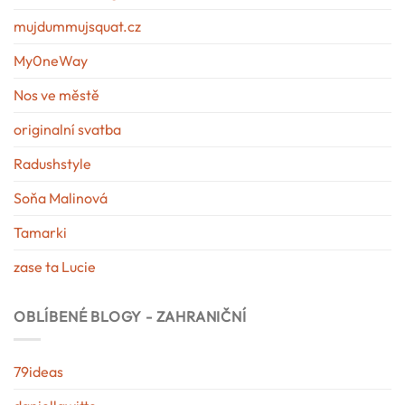
mujdummujsquat.cz
My0neWay
Nos ve městě
originalní svatba
Radushstyle
Soňa Malinová
Tamarki
zase ta Lucie
OBLÍBENÉ BLOGY - ZAHRANIČNÍ
79ideas