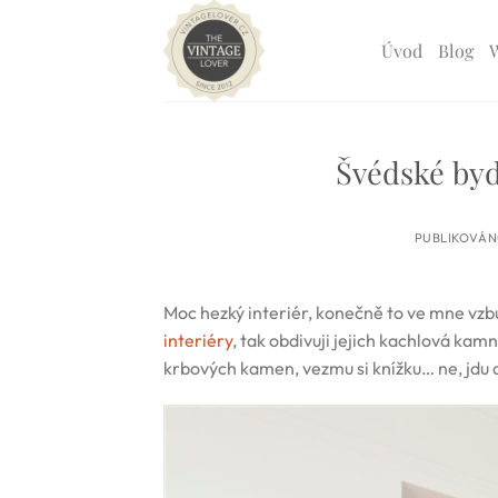
Přeskočit
na
Úvod
Blog
obsah
Švédské byd
PUBLIKOVÁ
Moc hezký interiér, konečně to ve mne vzb
interiéry
, tak obdivuji jejich kachlová kamn
krbových kamen, vezmu si knížku… ne, jdu 