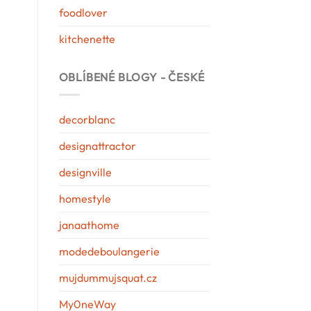
foodlover
kitchenette
OBLÍBENÉ BLOGY - ČESKÉ
decorblanc
designattractor
designville
homestyle
janaathome
modedeboulangerie
mujdummujsquat.cz
My0neWay