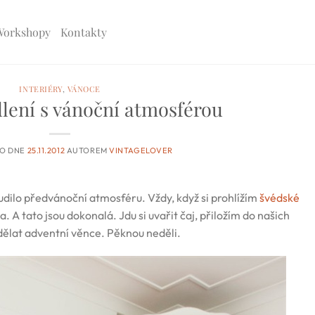
Workshopy
Kontakty
INTERIÉRY
,
VÁNOCE
lení s vánoční atmosférou
NO DNE
25.11.2012
AUTOREM
VINTAGELOVER
udilo předvánoční atmosféru. Vždy, když si prohlížím
švédské
a. A tato jsou dokonalá. Jdu si uvařit čaj, přiložím do našich
dělat adventní věnce. Pěknou neděli.