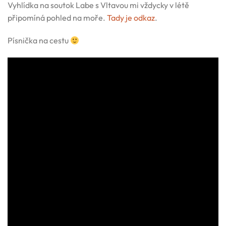
Vyhlídka na soutok Labe s Vltavou mi vždycky v létě
připomíná pohled na moře.
Tady je odkaz
.
Písnička na cestu