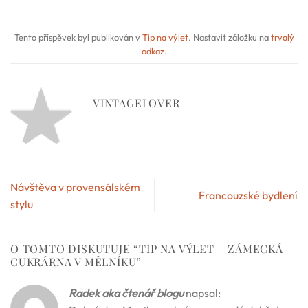
Tento příspěvek byl publikován v
Tip na výlet
. Nastavit záložku na
trvalý
odkaz
.
VINTAGELOVER
Návštěva v provensálském
Francouzské bydlení
stylu
O TOMTO DISKUTUJE “
TIP NA VÝLET – ZÁMECKÁ
CUKRÁRNA V MĚLNÍKU
”
Radek aka čtenář blogu
napsal: