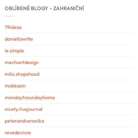
OBLÍBENÉ BLOGY - ZAHRANIČNÍ
79ideas
daniellawitte
le simple
mechantdesign
milo.shopshood
mokkasin
mondaytosundayhome
nicety.livejournal
peterandveronika
revedevivre