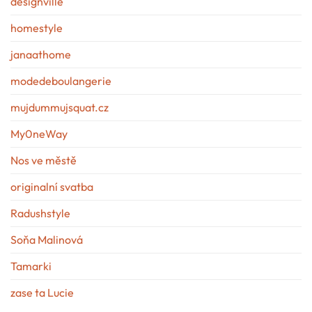
designville
homestyle
janaathome
modedeboulangerie
mujdummujsquat.cz
My0neWay
Nos ve městě
originalní svatba
Radushstyle
Soňa Malinová
Tamarki
zase ta Lucie