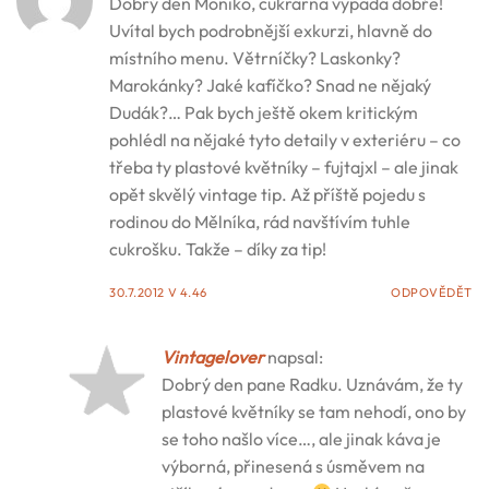
Dobrý den Moniko, cukrárna vypadá dobře!
Uvítal bych podrobnější exkurzi, hlavně do
místního menu. Větrníčky? Laskonky?
Marokánky? Jaké kafíčko? Snad ne nějaký
Dudák?… Pak bych ještě okem kritickým
pohlédl na nějaké tyto detaily v exteriéru – co
třeba ty plastové květníky – fujtajxl – ale jinak
opět skvělý vintage tip. Až příště pojedu s
rodinou do Mělníka, rád navštívím tuhle
cukrošku. Takže – díky za tip!
30.7.2012 V 4.46
ODPOVĚDĚT
Vintagelover
napsal:
Dobrý den pane Radku. Uznávám, že ty
plastové květníky se tam nehodí, ono by
se toho našlo více…, ale jinak káva je
výborná, přinesená s úsměvem na