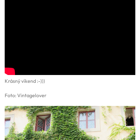
Krásný víkend :-)))
Foto: Vintagelover