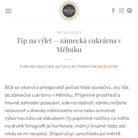
Přeskočit
na
obsah
TIP NA VÝLET
Tip na výlet – zámecká cukrárna v
Mělníku
PUBLIKOVÁNO DNE
26.7.2012
AUTOREM
VINTAGELOVER
Blíží se víkend a předpověď počasí hlásí slunečno, zvu Vás
do zámecké cukrárny v Mělníku. Příjemné prostředí a
hlavně zahradní posezení, kde na nádvoří zámku můžete
relaxovat u sklenky mělnického vína nebo ochutnat
výbornou kávu se zákuskem (ty popínavé rostliny co vidíte
na druhé fotografii je hortenzie, mám ji hrozně ráda, ale
nikdy se mi neujala). Doporučuji i procházku po městě.