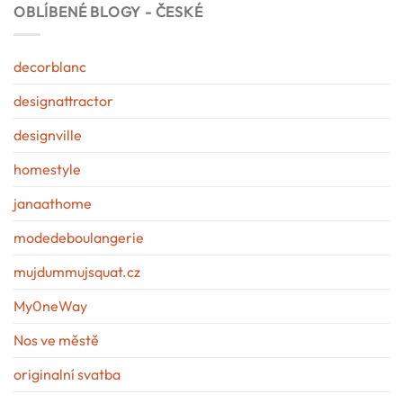
OBLÍBENÉ BLOGY - ČESKÉ
decorblanc
designattractor
designville
homestyle
janaathome
modedeboulangerie
mujdummujsquat.cz
My0neWay
Nos ve městě
originalní svatba