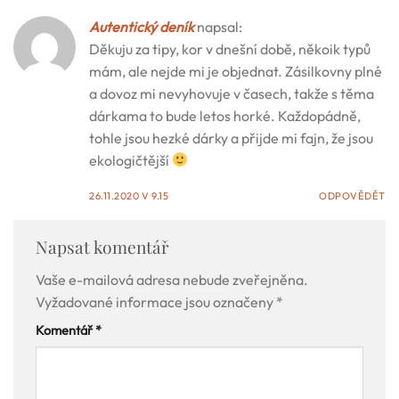
Autentický deník
napsal:
Děkuju za tipy, kor v dnešní době, někoik typů
mám, ale nejde mi je objednat. Zásilkovny plné
a dovoz mi nevyhovuje v časech, takže s těma
dárkama to bude letos horké. Každopádně,
tohle jsou hezké dárky a přijde mi fajn, že jsou
ekologičtější
26.11.2020 V 9.15
ODPOVĚDĚT
Napsat komentář
Vaše e-mailová adresa nebude zveřejněna.
Vyžadované informace jsou označeny
*
Komentář
*