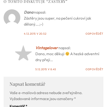
O TOMTO DISKUTUJE “
ZÁSTĚRY
”
Dana
napsal:
Zástěry jsou super, na pečení cukroví jak
dělaný….;-)
4.12.2015 V 20.52
ODPOVĚDĚT
Vintagelover
napsal:
Dano, moc děkuji
A hezké adventní
dny přeji…
5.12.2015 V 8.45
ODPOVĚDĚT
Napsat komentář
Vaše e-mailová adresa nebude zveřejněna.
Vyžadované informace jsou označeny
*
Komentář
*