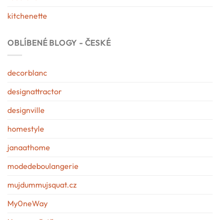
kitchenette
OBLÍBENÉ BLOGY - ČESKÉ
decorblanc
designattractor
designville
homestyle
janaathome
modedeboulangerie
mujdummujsquat.cz
My0neWay