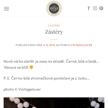
Přeskočit
na
obsah
ZÁSTĚRY
Zástěry
PUBLIKOVÁNO DNE
4.12.2015
AUTOREM
VINTAGELOVER
Nová várka zástěr je zase na skladě. Černé, bílé a šedé…
Vánoce se blíží
P.S. Černo-bílé stromečkové povlečení je z Jysku…
photo © Vintagelover