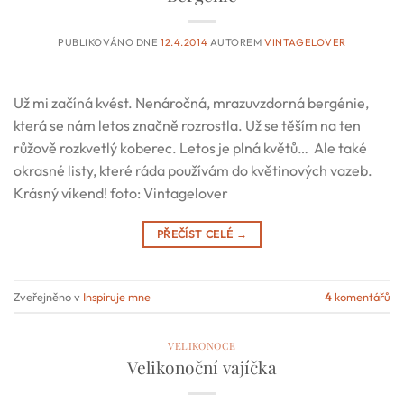
PUBLIKOVÁNO DNE
12.4.2014
AUTOREM
VINTAGELOVER
Už mi začíná kvést. Nenáročná, mrazuvzdorná bergénie,
která se nám letos značně rozrostla. Už se těším na ten
růžově rozkvetlý koberec. Letos je plná květů… Ale také
okrasné listy, které ráda používám do květinových vazeb.
Krásný víkend! foto: Vintagelover
PŘEČÍST CELÉ
→
Zveřejněno v
Inspiruje mne
4
komentářů
VELIKONOCE
Velikonoční vajíčka