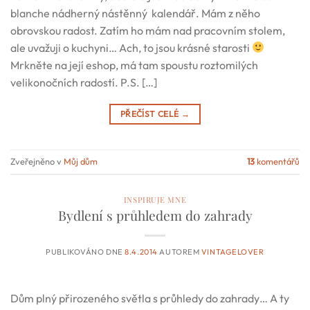
blanche nádherný nástěnný kalendář. Mám z něho
obrovskou radost. Zatím ho mám nad pracovním stolem,
ale uvažuji o kuchyni… Ach, to jsou krásné starosti
Mrkněte na její eshop, má tam spoustu roztomilých
velikonočních radostí. P.S. […]
PŘEČÍST CELÉ
→
Zveřejněno v
Můj dům
13
komentářů
INSPIRUJE MNE
Bydlení s průhledem do zahrady
PUBLIKOVÁNO DNE
8.4.2014
AUTOREM
VINTAGELOVER
Dům plný přirozeného světla s průhledy do zahrady… A ty