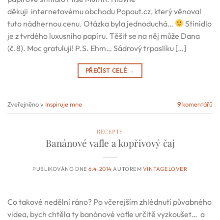
děkuji internetovému obchodu Popout.cz, který věnoval
tuto nádhernou cenu. Otázka byla jednoduchá…
Stínidlo
je z tvrdého luxusního papíru. Těšit se na něj může Dana
(č.8). Moc gratuluji! P.S. Ehm… Sádrový trpaslíku […]
PŘEČÍST CELÉ
→
Zveřejněno v
Inspiruje mne
9
komentářů
RECEPTY
Banánové vafle a kopřivový čaj
PUBLIKOVÁNO DNE
6.4.2014
AUTOREM
VINTAGELOVER
Co takové nedělní ráno? Po včerejším zhlédnutí půvabného
videa, bych chtěla ty banánové vafle určitě vyzkoušet… a