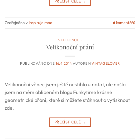
PŘEČÍST CELÉ
→
Zveřejněno v
Inspiruje mne
6
komentářů
VELIKONOCE
Velikonoční přání
PUBLIKOVÁNO DNE
16.4.2014
AUTOREM
VINTAGELOVER
Velikonoční věnec jsem ještě nestihla umotat, ale našla
jsem na mém oblíbeném blogu Funkytime krásné
geometrické přání, které si můžete stáhnout a vytisknout
zde.
PŘEČÍST CELÉ
→