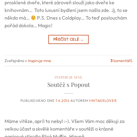
prosklené dveře, které zároveň slouží jako dveře ke
knihovnám… Toto luxusní bydlení jsem našla zde. Jj, to se
někdo má…
P.S. Dnes s Coldplay… To teď poslouchám
pořád dokola… Magic!
PŘEČÍST CELÉ
→
Zveřejněno v
Inspiruje mne
3
komentářů
INSPIRUJE MNE
Soutěž s Popout
PUBLIKOVÁNO DNE
7.4.2014
AUTOREM
VINTAGELOVER
Máme vítěze, apríl to nebyl :-). Všem Vám moc děkuji za
velkou účast a skvělé komentáře v soutěži o krásné
papírové stínidlo Plisé Muffin. Hlavně