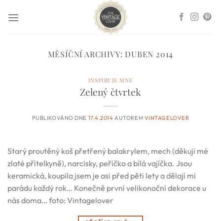
Přeskočit
na
obsah
MĚSÍČNÍ ARCHIVY:
DUBEN 2014
INSPIRUJE MNE
Zelený čtvrtek
PUBLIKOVÁNO DNE
17.4.2014
AUTOREM
VINTAGELOVER
Starý proutěný koš přetřený balakrylem, mech (děkuji mé
zlaté přítelkyně), narcisky, peříčko a bílá vajíčka. Jsou
keramická, koupila jsem je asi před pěti lety a dělají mi
parádu každý rok… Konečně první velikonoční dekorace u
nás doma… foto: Vintagelover