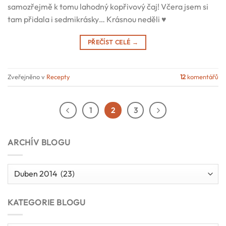
samozřejmě k tomu lahodný kopřivový čaj! Včera jsem si
tam přidala i sedmikrásky… Krásnou neděli ♥
PŘEČÍST CELÉ
→
Zveřejněno v
Recepty
12
komentářů
1
2
3
ARCHÍV BLOGU
Archív
blogu
KATEGORIE BLOGU