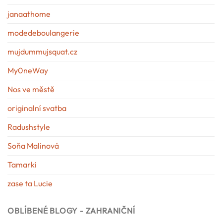
janaathome
modedeboulangerie
mujdummujsquat.cz
My0neWay
Nos ve městě
originalní svatba
Radushstyle
Soňa Malinová
Tamarki
zase ta Lucie
OBLÍBENÉ BLOGY - ZAHRANIČNÍ