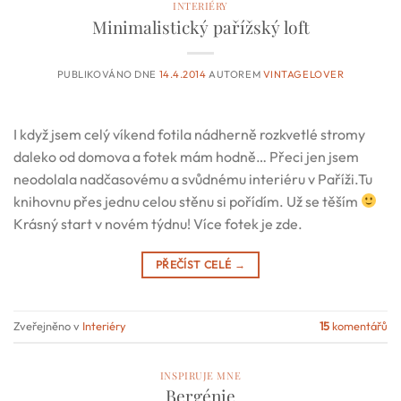
INTERIÉRY
Minimalistický pařížský loft
PUBLIKOVÁNO DNE
14.4.2014
AUTOREM
VINTAGELOVER
I když jsem celý víkend fotila nádherně rozkvetlé stromy
daleko od domova a fotek mám hodně… Přeci jen jsem
neodolala nadčasovému a svůdnému interiéru v Paříži.Tu
knihovnu přes jednu celou stěnu si pořídím. Už se těším
Krásný start v novém týdnu! Více fotek je zde.
PŘEČÍST CELÉ
→
Zveřejněno v
Interiéry
15
komentářů
INSPIRUJE MNE
Bergénie