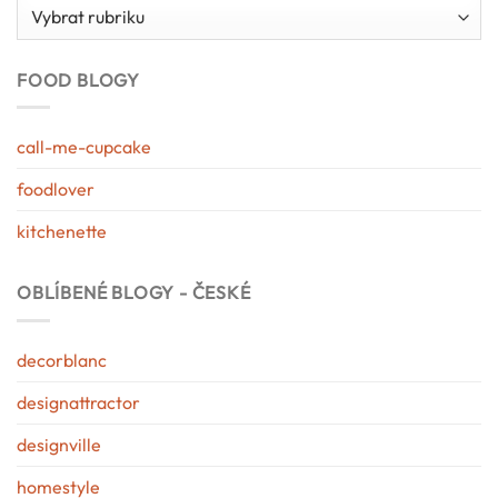
Kategorie
blogu
FOOD BLOGY
call-me-cupcake
foodlover
kitchenette
OBLÍBENÉ BLOGY - ČESKÉ
decorblanc
designattractor
designville
homestyle