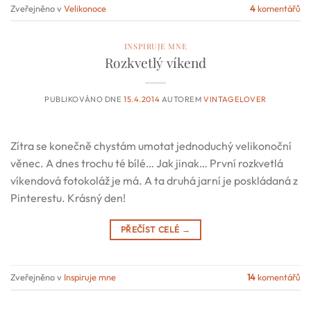
Zveřejněno v
Velikonoce
4
komentářů
INSPIRUJE MNE
Rozkvetlý víkend
PUBLIKOVÁNO DNE
15.4.2014
AUTOREM
VINTAGELOVER
Zítra se konečně chystám umotat jednoduchý velikonoční
věnec. A dnes trochu té bílé… Jak jinak… První rozkvetlá
víkendová fotokoláž je má. A ta druhá jarní je poskládaná z
Pinterestu. Krásný den!
PŘEČÍST CELÉ
→
Zveřejněno v
Inspiruje mne
14
komentářů