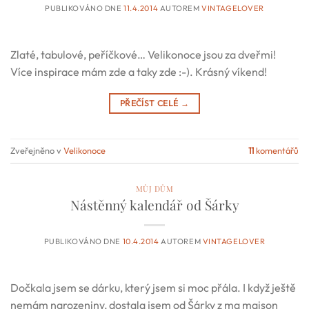
PUBLIKOVÁNO DNE
11.4.2014
AUTOREM
VINTAGELOVER
Zlaté, tabulové, peříčkové… Velikonoce jsou za dveřmi!
Více inspirace mám zde a taky zde :-). Krásný víkend!
PŘEČÍST CELÉ
→
Zveřejněno v
Velikonoce
11
komentářů
MŮJ DŮM
Nástěnný kalendář od Šárky
PUBLIKOVÁNO DNE
10.4.2014
AUTOREM
VINTAGELOVER
Dočkala jsem se dárku, který jsem si moc přála. I když ještě
nemám narozeniny, dostala jsem od Šárky z ma maison