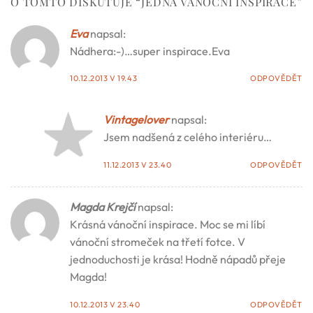
O TOMTO DISKUTUJE “
JEDNA VÁNOČNÍ INSPIRACE
”
Eva
napsal:
Nádhera:-)…super inspirace.Eva
10.12.2013 V 19.43
ODPOVĚDĚT
Vintagelover
napsal:
Jsem nadšená z celého interiéru…
11.12.2013 V 23.40
ODPOVĚDĚT
Magda Krejčí
napsal:
Krásná vánoční inspirace. Moc se mi líbí
vánoční stromeček na třetí fotce. V
jednoduchosti je krása! Hodně nápadů přeje
Magda!
10.12.2013 V 23.40
ODPOVĚDĚT