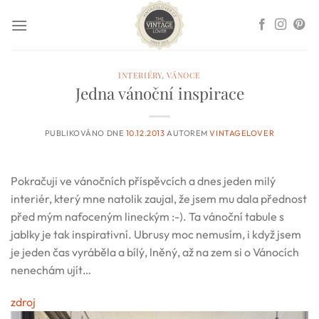
Přeskočit
na
obsah
INTERIÉRY
,
VÁNOCE
Jedna vánoční inspirace
PUBLIKOVÁNO DNE
10.12.2013
AUTOREM
VINTAGELOVER
Pokračuji ve vánočních příspěvcích a dnes jeden milý
interiér, který mne natolik zaujal, že jsem mu dala přednost
před mým nafoceným lineckým :-). Ta vánoční tabule s
jablky je tak inspirativní. Ubrusy moc nemusím, i když jsem
je jeden čas vyráběla a bílý, lněný, až na zem si o Vánocích
nenechám ujít…
zdroj