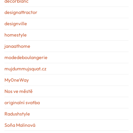
decorblanc
designattractor
designville
homestyle
janaathome
modedeboulangerie
mujdummujsquat.cz
My0neWay
Nos ve městě
originalní svatba
Radushstyle
Soňa Malinová