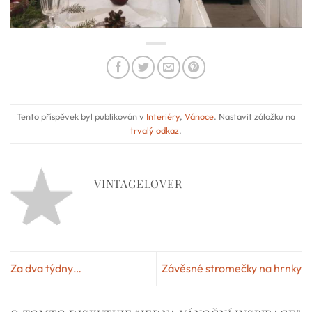
Tento příspěvek byl publikován v
Interiéry
,
Vánoce
. Nastavit záložku na
trvalý odkaz
.
VINTAGELOVER
Za dva týdny…
Závěsné stromečky na hrnky